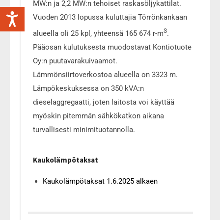
MW:n ja 2,2 MW:n tehoiset raskasöljykattilat.
Vuoden 2013 lopussa kuluttajia Törrönkankaan
3
alueella oli 25 kpl, yhteensä 165 674 r-m
.
Pääosan kulutuksesta muodostavat Kontiotuote
Oy:n puutavarakuivaamot.
Lämmönsiirtoverkostoa alueella on 3323 m.
Lämpökeskuksessa on 350 kVA:n
dieselaggregaatti, joten laitosta voi käyttää
myöskin pitemmän sähkökatkon aikana
turvallisesti minimituotannolla.
Kaukolämpötaksat
Kaukolämpötaksat 1.6.2025 alkaen