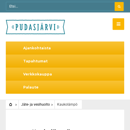
Ajankohtaista
Tapahtumat
Verkkokauppa
Palaute
Jäte- ja vesihuolto
Kaukolämpö