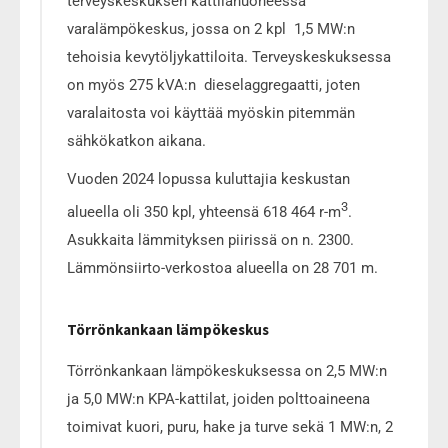
terveyskeskuksen kattilahuoneessa
varalämpökeskus, jossa on 2 kpl 1,5 MW:n
tehoisia kevytöljykattiloita. Terveyskeskuksessa
on myös 275 kVA:n dieselaggregaatti, joten
varalaitosta voi käyttää myöskin pitemmän
sähkökatkon aikana.
Vuoden 2024 lopussa kuluttajia keskustan
3
alueella oli 350 kpl, yhteensä 618 464 r-m
.
Asukkaita lämmityksen piirissä on n. 2300.
Lämmönsiirto-verkostoa alueella on 28 701 m.
Törrönkankaan lämpökeskus
Törrönkankaan lämpökeskuksessa on 2,5 MW:n
ja 5,0 MW:n KPA-kattilat, joiden polttoaineena
toimivat kuori, puru, hake ja turve sekä 1 MW:n, 2