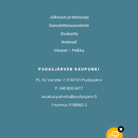
Julkisuus ja tietosuoja
Saavutettavuusseloste
Sivukartta
Webmail
Intranet – Pelkka
PUDASJÄRVEN KAUPUNKI
PL 10, Varsitie 7, FI 93101 Pudasjärvi
P. 040 826 6417
asiakaspalvelu@pudasjarvi.fi
Y-tunnus 0188962-2