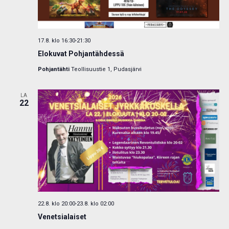
17.8. klo 16:30
-
21:30
Elokuvat Pohjantähdessä
Pohjantähti
Teollisuustie 1, Pudasjärvi
LA
22
22.8. klo 20:00
-
23.8. klo 02:00
Venetsialaiset