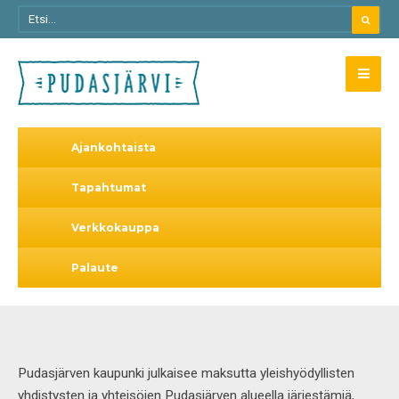
Ajankohtaista
Tapahtumat
Verkkokauppa
Palaute
Pudasjärven kaupunki julkaisee maksutta yleishyödyllisten
yhdistysten ja yhteisöjen Pudasjärven alueella järjestämiä,