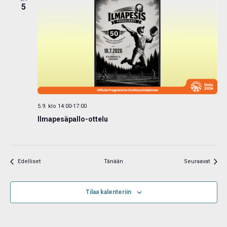
5
5.9. klo 14:00
-
17:00
Ilmapesäpallo-ottelu
Tapahtumat
Tapah
Edelliset
Tänään
Seuraavat
Tilaa kalenteriin