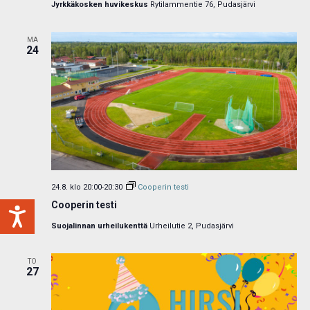
Jyrkkäkosken huvikeskus
Rytilammentie 76, Pudasjärvi
MA
24
24.8. klo 20:00
-
20:30
Cooperin testi
Cooperin testi
Suojalinnan urheilukenttä
Urheilutie 2, Pudasjärvi
TO
27