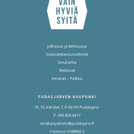
Julkisuus ja tietosuoja
Saavutettavuusseloste
Sivukartta
Webmail
Intranet – Pelkka
PUDASJÄRVEN KAUPUNKI
PL 10, Varsitie 7, FI 93101 Pudasjärvi
P. 040 826 6417
asiakaspalvelu@pudasjarvi.fi
Y-tunnus 0188962-2