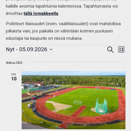
kaikille avoimia tapahtumia kalenterissa. Tapahtumasta voi
ilmoittaa
tällä lomakkeella
.
Poliittiset tilaisuudet (esim. vaalitilaisuudet) ovat mahdollisia
julkaista vain, jos paikalla on vähintään kolmen puolueen
edustajia tai kaupunki on niissä mukana.
Tapahtumat
Tap
Nyt
 - 
05.09.2026
Etsi
Etsi
Listaus
View
aja
Valitse
Navi
Näkymät
elokuu 2026
navigointi
päivä.
MA
10