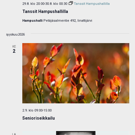
29.8. klo 20:00
-
30.8. klo 00:30
Tanssit Hampushallilla
Tanssit Hampushallilla
Hampushalli
Petäjäsalmentie 492, Iinattijärvi
syyskuu 2026
KE
2
2.9. klo 09:00
-
15:00
Senioriseikkailu
LA