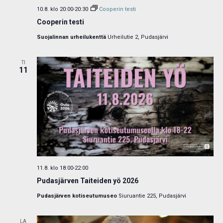
10.8. klo 20:00
-
20:30
Cooperin testi
Cooperin testi
Suojalinnan urheilukenttä
Urheilutie 2, Pudasjärvi
TI
11
11.8. klo 18:00
-
22:00
Pudasjärven Taiteiden yö 2026
Pudasjärven kotiseutumuseo
Siuruantie 225, Pudasjärvi
LA