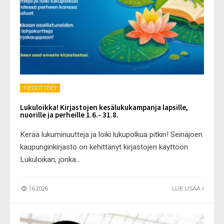
TIEDOTTEET
Lukuloikka! Kirjastojen kesälukukampanja lapsille,
nuorille ja perheille 1.6.- 31.8.
Kerää lukuminuutteja ja loiki lukupolkua pitkin! Seinäjoen
kaupunginkirjasto on kehittänyt kirjastojen käyttöön
Lukuloikan, jonka
...
1.6.2026
LUE LISÄÄ