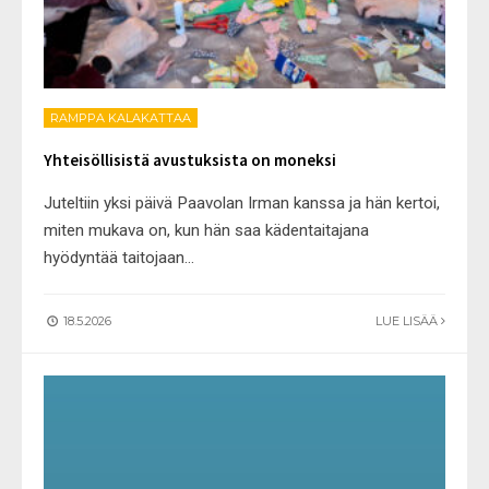
RAMPPA KALAKATTAA
Yhteisöllisistä avustuksista on moneksi
Juteltiin yksi päivä Paavolan Irman kanssa ja hän kertoi,
miten mukava on, kun hän saa kädentaitajana
hyödyntää taitojaan
...
18.5.2026
LUE LISÄÄ