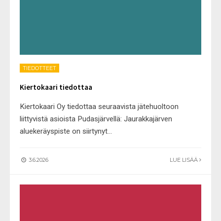
TIEDOTTEET
Kiertokaari tiedottaa
Kiertokaari Oy tiedottaa seuraavista jätehuoltoon
liittyvistä asioista Pudasjärvellä: Jaurakkajärven
aluekeräyspiste on siirtynyt
...
3.6.2026
LUE LISÄÄ