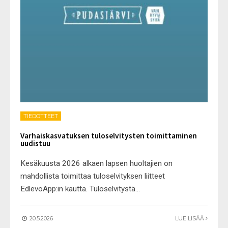
TIEDOTTEET
Varhaiskasvatuksen tuloselvitysten toimittaminen
uudistuu
Kesäkuusta 2026 alkaen lapsen huoltajien on
mahdollista toimittaa tuloselvityksen liitteet
EdlevoApp:in kautta. Tuloselvitystä
...
20.5.2026
LUE LISÄÄ