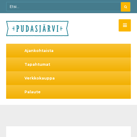
Ajankohtaista
Tapahtumat
Verkkokauppa
Palaute