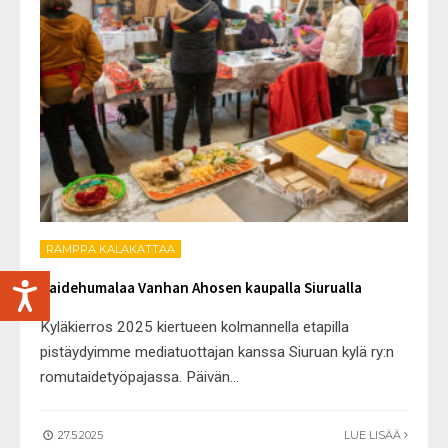
RAMPPA KALAKATTAA
Taidehumalaa Vanhan Ahosen kaupalla Siurualla
Kyläkierros 2025 kiertueen kolmannella etapilla
pistäydyimme mediatuottajan kanssa Siuruan kylä ry:n
romutaidetyöpajassa. Päivän
...
27.5.2025
LUE LISÄÄ