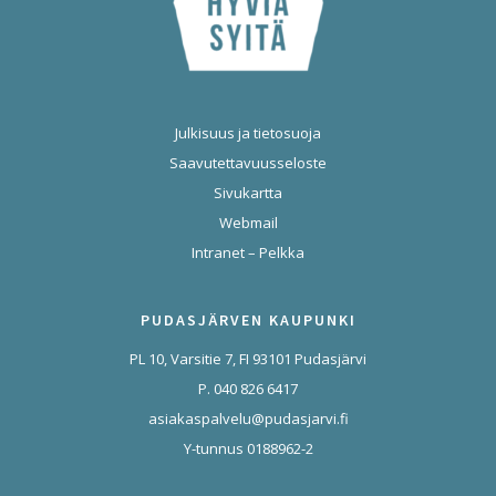
Julkisuus ja tietosuoja
Saavutettavuusseloste
Sivukartta
Webmail
Intranet – Pelkka
PUDASJÄRVEN KAUPUNKI
PL 10, Varsitie 7, FI 93101 Pudasjärvi
P. 040 826 6417
asiakaspalvelu@pudasjarvi.fi
Y-tunnus 0188962-2