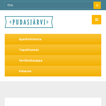
Ajankohtaista
Tapahtumat
Verkkokauppa
Palaute