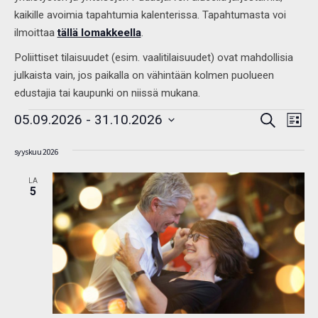
kaikille avoimia tapahtumia kalenterissa. Tapahtumasta voi
ilmoittaa
tällä lomakkeella
.
Poliittiset tilaisuudet (esim. vaalitilaisuudet) ovat mahdollisia
julkaista vain, jos paikalla on vähintään kolmen puolueen
edustajia tai kaupunki on niissä mukana.
Tapahtumat
Tap
05.09.2026
 - 
31.10.2026
Etsi
Etsi
Listaus
View
aja
Valitse
Navi
Näkymät
syyskuu 2026
navigointi
päivä.
LA
5