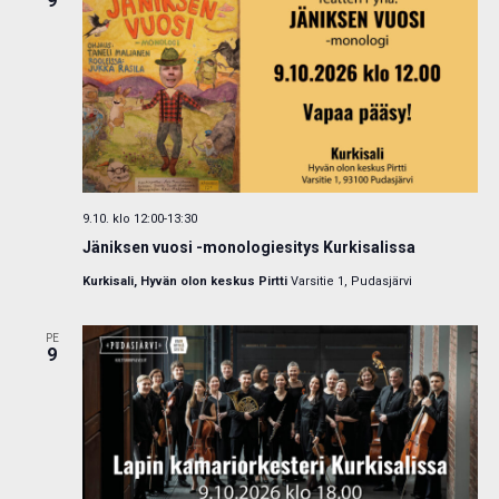
9
9.10. klo 12:00
-
13:30
Jäniksen vuosi -monologiesitys Kurkisalissa
Kurkisali, Hyvän olon keskus Pirtti
Varsitie 1, Pudasjärvi
PE
9