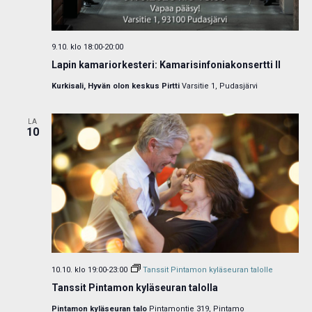
9.10. klo 18:00
-
20:00
Lapin kamariorkesteri: Kamarisinfoniakonsertti II
Kurkisali, Hyvän olon keskus Pirtti
Varsitie 1, Pudasjärvi
LA
10
10.10. klo 19:00
-
23:00
Tanssit Pintamon kyläseuran talolle
Tanssit Pintamon kyläseuran talolla
Pintamon kyläseuran talo
Pintamontie 319, Pintamo