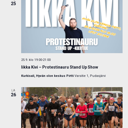
25
25.9. klo 19:00
-
21:00
Iikka Kivi – Protestinauru Stand Up Show
Kurkisali, Hyvän olon keskus Pirtti
Varsitie 1, Pudasjärvi
LA
26