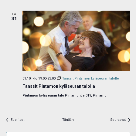
LA
31
31.10. klo 19:00
-
23:00
Tanssit Pintamon kyläseuran talolle
Tanssit Pintamon kyläseuran talolla
Pintamon kyläseuran talo
Pintamontie 319, Pintamo
Tapahtumat
Tapah
Edelliset
Tänään
Seuraavat