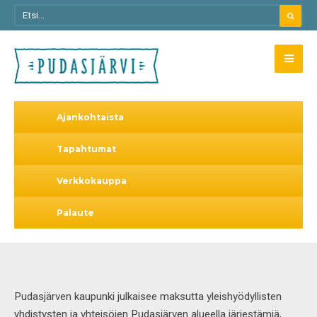
Ajankohtaista
Tapahtumat
Verkkokauppa
Palaute
Pudasjärven kaupunki julkaisee maksutta yleishyödyllisten
yhdistysten ja yhteisöjen Pudasjärven alueella järjestämiä,