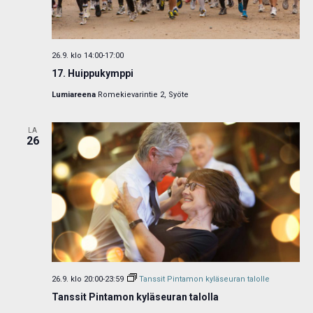
26.9. klo 14:00
-
17:00
17. Huippukymppi
Lumiareena
Romekievarintie 2, Syöte
LA
26
26.9. klo 20:00
-
23:59
Tanssit Pintamon kyläseuran talolle
Tanssit Pintamon kyläseuran talolla