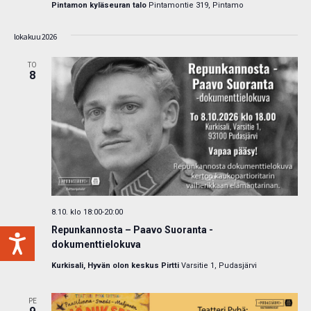
Pintamon kyläseuran talo
Pintamontie 319, Pintamo
lokakuu 2026
TO
8
8.10. klo 18:00
-
20:00
Repunkannosta – Paavo Suoranta -
dokumenttielokuva
Kurkisali, Hyvän olon keskus Pirtti
Varsitie 1, Pudasjärvi
PE