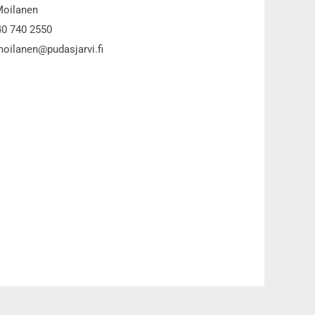
Moilanen
40 740 2550
moilanen@pudasjarvi.fi