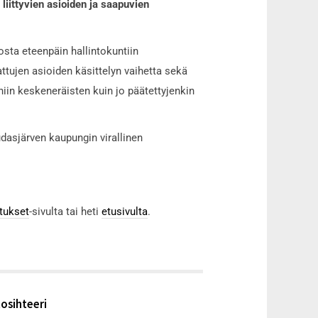
iittyvien asioiden ja saapuvien
osta eteenpäin hallintokuntiin
attujen asioiden käsittelyn vaihetta sekä
niin keskeneräisten kuin jo päätettyjenkin
dasjärven kaupungin virallinen
tukset
-sivulta tai heti
etusivulta
.
tosihteeri