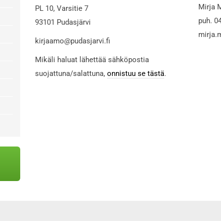
Mirja 
PL 10, Varsitie 7
puh. 0
93101 Pudasjärvi
mirja.
kirjaamo@pudasjarvi.fi
Mikäli haluat lähettää sähköpostia
suojattuna/salattuna,
onnistuu se tästä
.