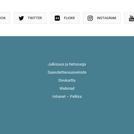
OOK
TWITTER
FLICKR
INSTAGRAM
Julkisuus ja tietosuoja
Saavutettavuusseloste
Sivukartta
Webmail
Intranet – Pelkka