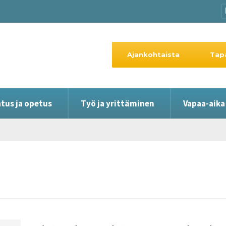
Ajankohtaista
Tap
tus ja opetus
Työ ja yrittäminen
Vapaa-aika