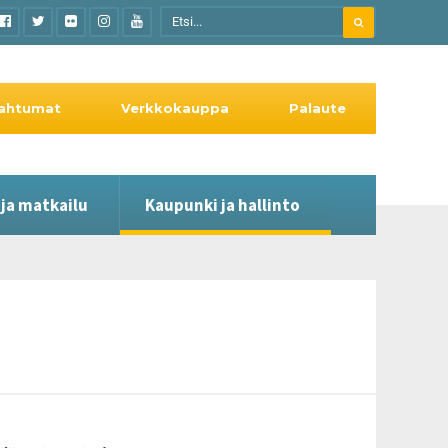
ahtumat
Verkkokauppa
Palaute
 ja matkailu
Kaupunki ja hallinto