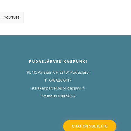
YOU TUBE
PUDASJÄRVEN KAUPUNKI
PL 10, Varsitie 7, FI 93101 Pudasjärvi
P. 040 826 6417
asiakaspalvelu@pudasjarvi.fi
Y-tunnus 0188962-2