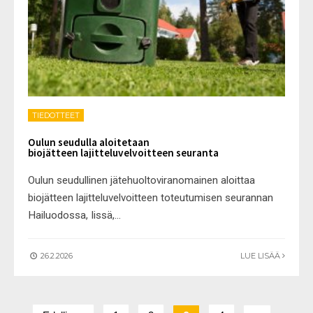
TIEDOTTEET
Oulun seudulla aloitetaan
biojätteen lajitteluvelvoitteen seuranta
Oulun seudullinen jätehuoltoviranomainen aloittaa
biojätteen lajitteluvelvoitteen toteutumisen seurannan
Hailuodossa, Iissä,
...
26.2.2026
LUE LISÄÄ