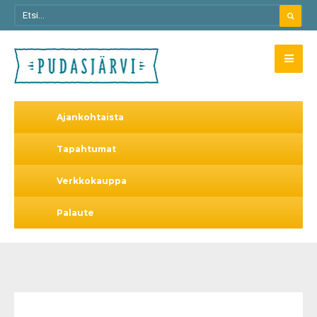
Ajankohtaista
Tapahtumat
Verkkokauppa
Palaute