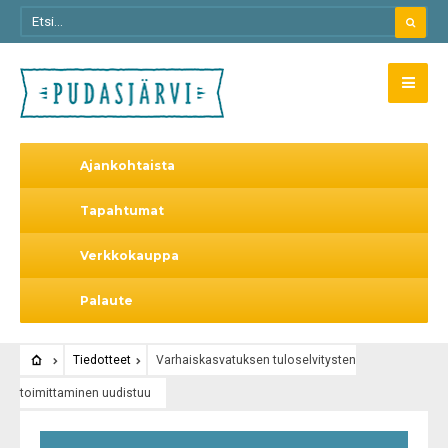
Ajankohtaista
Tapahtumat
Verkkokauppa
Palaute
Tiedotteet
Varhaiskasvatuksen tuloselvitysten
toimittaminen uudistuu