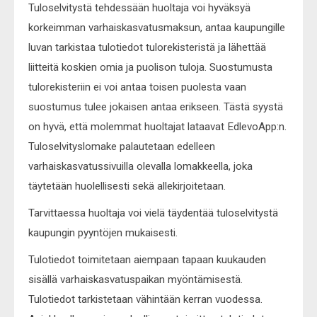
Tuloselvitystä tehdessään huoltaja voi hyväksyä
korkeimman varhaiskasvatusmaksun, antaa kaupungille
luvan tarkistaa tulotiedot tulorekisteristä ja lähettää
liitteitä koskien omia ja puolison tuloja. Suostumusta
tulorekisteriin ei voi antaa toisen puolesta vaan
suostumus tulee jokaisen antaa erikseen. Tästä syystä
on hyvä, että molemmat huoltajat lataavat EdlevoApp:n.
Tuloselvityslomake palautetaan edelleen
varhaiskasvatussivuilla olevalla lomakkeella, joka
täytetään huolellisesti sekä allekirjoitetaan.
Tarvittaessa huoltaja voi vielä täydentää tuloselvitystä
kaupungin pyyntöjen mukaisesti.
Tulotiedot toimitetaan aiempaan tapaan kuukauden
sisällä varhaiskasvatuspaikan myöntämisestä.
Tulotiedot tarkistetaan vähintään kerran vuodessa.