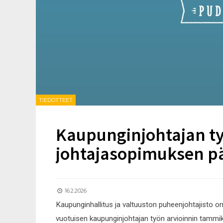
TIEDOTTEET
Kaupunginjohtajan työ
johtajasopimuksen pä
16.2.2026
Kaupunginhallitus ja valtuuston puheenjohtajisto 
vuotuisen kaupunginjohtajan työn arvioinnin tamm