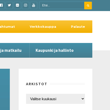
ahtumat
Verkkokauppa
Palaute
 ja matkailu
Kaupunki ja hallinto
ARKISTOT