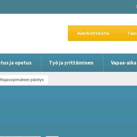
Ajankohtaista
Tap
tus ja opetus
Työ ja yrittäminen
Vapaa-aika
johtajasopimuksen päivitys