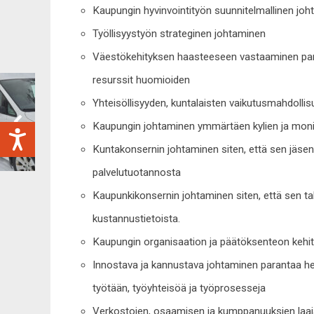
Kaupungin hyvinvointityön suunnitelmallinen jo
Työllisyystyön strateginen johtaminen
Väestökehityksen haasteeseen vastaaminen panost
resurssit huomioiden
Yhteisöllisyyden, kuntalaisten vaikutusmahdolli
Kaupungin johtaminen ymmärtäen kylien ja moni
Kuntakonsernin johtaminen siten, että sen jäsen
palvelutuotannosta
Kaupunkikonsernin johtaminen siten, että sen ta
kustannustietoista.
Kaupungin organisaation ja päätöksenteon kehit
Innostava ja kannustava johtaminen parantaa hen
työtään, työyhteisöä ja työprosesseja
Verkostojen, osaamisen ja kumppanuuksien laaj