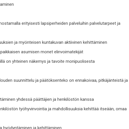
htaminen
amalla erityisesti lapsiperheiden palveluihin palvelutarpeet ja
suuksien ja myönteisen kuntakuvan aktiivinen kehittäminen
paikkaisen asumisen monet elinvoimatekijät
illä on yhteinen näkemys ja tavoite monipuolisesta
louden suunnittelu ja päätöksenteko on ennakoivaa, pitkäjänteistä ja
täminen yhdessä päättäjien ja henkilöstön kanssa
kilöstön työhyvinvointia ja mahdollisuuksia kehittää itseään, omaa
a hyödyntäminen ja kehittäminen