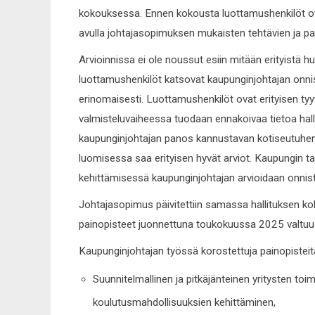
kokouksessa. Ennen kokousta luottamushenkilöt o
avulla johtajasopimuksen mukaisten tehtävien ja pa
Arvioinnissa ei ole noussut esiin mitään erityistä h
luottamushenkilöt katsovat kaupunginjohtajan onni
erinomaisesti. Luottamushenkilöt ovat erityisen tyyt
valmisteluvaiheessa tuodaan ennakoivaa tietoa halli
kaupunginjohtajan panos kannustavan kotiseutuhe
luomisessa saa erityisen hyvät arviot. Kaupungin ta
kehittämisessä kaupunginjohtajan arvioidaan onnis
Johtajasopimus päivitettiin samassa hallituksen ko
painopisteet juonnettuna toukokuussa 2025 valtuu
Kaupunginjohtajan työssä korostettuja painopisteit
Suunnitelmallinen ja pitkäjänteinen yritysten to
koulutusmahdollisuuksien kehittäminen,