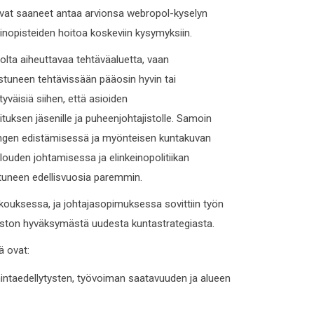
vat saaneet antaa arvionsa webropol-kyselyn
inopisteiden hoitoa koskeviin kysymyksiin.
uolta aiheuttavaa tehtäväaluetta, vaan
stuneen tehtävissään pääosin hyvin tai
yväisiä siihen, että asioiden
tuksen jäsenille ja puheenjohtajistolle. Samoin
ngen edistämisessä ja myönteisen kuntakuvan
louden johtamisessa ja elinkeinopolitiikan
tuneen edellisvuosia paremmin.
kouksessa, ja johtajasopimuksessa sovittiin työn
ston hyväksymästä uudesta kuntastrategiasta.
ä ovat:
imintaedellytysten, työvoiman saatavuuden ja alueen