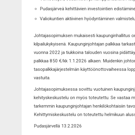
Pudasjärveä kehittävien investointien edistämin
Valiokuntien aktiivinen hyödyntäminen valmistel
Johtajasopimuksen mukaisesti kaupunginhallitus o
kilpailukykyisenä. Kaupunginjohtajan palkkaa tarkaste
vuonna 2022 ja tiukkoina talouden vuosina pidättäyd
palkkaa 850 €/kk 1.1.2026 alkaen. Muidenkin johtory
tasopalkkajärjestelmän käyttöönottovaiheessa lo
vastuita.
Johtajasopimuksessa sovittu vuotuinen kaupunginjo
kehityskeskustelu on myös toteutettu. Se vastaa m
tarkemmin kaupunginjohtajan henkilökohtaisiin tavo
Kehittymiskeskustelu on toteutettu helmikuun alu
Pudasjärvellä 13.2.2026