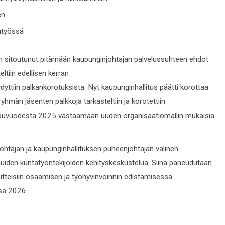
en
utyössä
n sitoutunut pitämään kaupunginjohtajan palvelussuhteen ehdot
ltiin edellisen kerran
yttiin palkankorotuksista. Nyt kaupunginhallitus päätti korottaa
hmän jäsenten palkkoja tarkasteltiin ja korotettiin
ppuvuodesta 2025 vastaamaan uuden organisaatiomallin mukaisia
htajan ja kaupunginhallituksen puheenjohtajan välinen
uiden kuntatyöntekijöiden kehityskeskustelua. Siinä paneudutaan
itteisiin osaamisen ja työhyvinvoinnin edistämisessä.
ssa 2026.