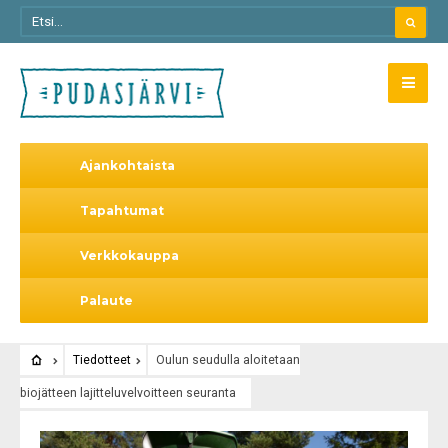
Ajankohtaista
Tapahtumat
Verkkokauppa
Palaute
Tiedotteet
Oulun seudulla aloitetaan
biojätteen lajitteluvelvoitteen seuranta