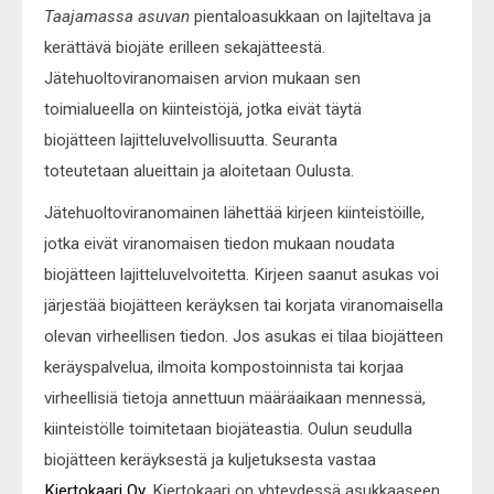
Taajamassa asuvan
pientaloasukkaan on lajiteltava ja
kerättävä biojäte erilleen sekajätteestä.
Jätehuoltoviranomaisen arvion mukaan sen
toimialueella on kiinteistöjä, jotka eivät täytä
biojätteen lajitteluvelvollisuutta. Seuranta
toteutetaan alueittain ja aloitetaan Oulusta.
Jätehuoltoviranomainen lähettää kirjeen kiinteistöille,
jotka eivät viranomaisen tiedon mukaan noudata
biojätteen lajitteluvelvoitetta. Kirjeen saanut asukas voi
järjestää biojätteen keräyksen tai korjata viranomaisella
olevan virheellisen tiedon. Jos asukas ei tilaa biojätteen
keräyspalvelua, ilmoita kompostoinnista tai korjaa
virheellisiä tietoja annettuun määräaikaan mennessä,
kiinteistölle toimitetaan biojäteastia. Oulun seudulla
biojätteen keräyksestä ja kuljetuksesta vastaa
Kiertokaari Oy
. Kiertokaari on yhteydessä asukkaaseen