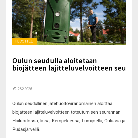
TIEDOTTEET
Oulun seudulla aloitetaan
biojätteen lajitteluvelvoitteen seuran
26.2.2026
Oulun seudullinen jätehuoltoviranomainen aloittaa
biojätteen lajitteluvelvoitteen toteutumisen seurannan
Hailuodossa, Iissä, Kempeleessä, Lumijoella, Oulussa ja
Pudasjärvellä.