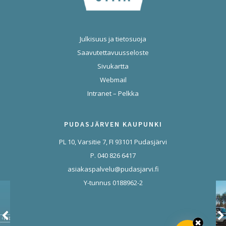
Julkisuus ja tietosuoja
Saavutettavuusseloste
Sivukartta
Webmail
Intranet – Pelkka
PUDASJÄRVEN KAUPUNKI
PL 10, Varsitie 7, FI 93101 Pudasjärvi
P. 040 826 6417
asiakaspalvelu@pudasjarvi.fi
Y-tunnus 0188962-2