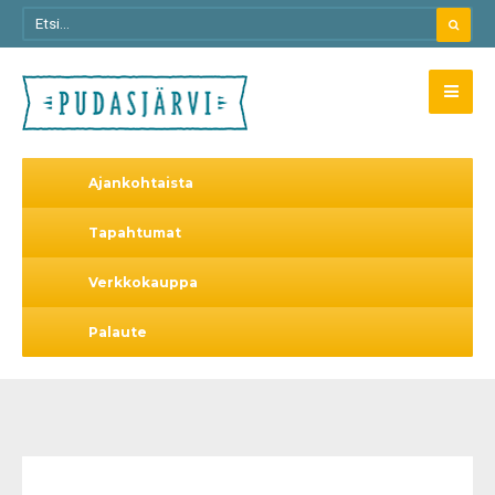
Ajankohtaista
Tapahtumat
Verkkokauppa
Palaute