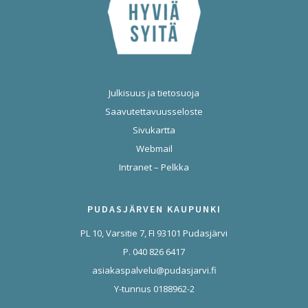
Julkisuus ja tietosuoja
Saavutettavuusseloste
Sivukartta
Webmail
Intranet – Pelkka
PUDASJÄRVEN KAUPUNKI
PL 10, Varsitie 7, FI 93101 Pudasjärvi
P. 040 826 6417
asiakaspalvelu@pudasjarvi.fi
Y-tunnus 0188962-2