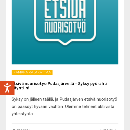
RAMPPA KALAKATTAA
Etsivä nuorisotyö Pudasjärvellä – Syksy pyörähti
käyntiin!
Syksy on jälleen täällä, ja Pudasjärven etsivä nuorisotyö
on päässyt hyvään vauhtiin. Olemme tehneet aktiivista
yhteistyötä
...