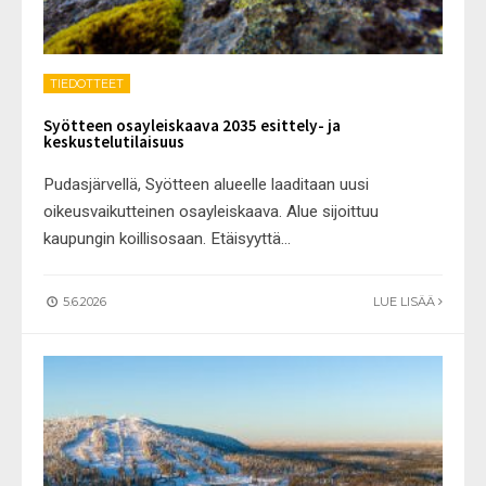
TIEDOTTEET
Syötteen osayleiskaava 2035 esittely- ja
keskustelutilaisuus
Pudasjärvellä, Syötteen alueelle laaditaan uusi
oikeusvaikutteinen osayleiskaava. Alue sijoittuu
kaupungin koillisosaan. Etäisyyttä
...
5.6.2026
LUE LISÄÄ