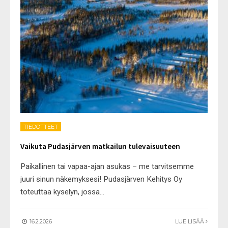
TIEDOTTEET
Vaikuta Pudasjärven matkailun tulevaisuuteen
Paikallinen tai vapaa-ajan asukas – me tarvitsemme
juuri sinun näkemyksesi! Pudasjärven Kehitys Oy
toteuttaa kyselyn, jossa
...
16.2.2026
LUE LISÄÄ