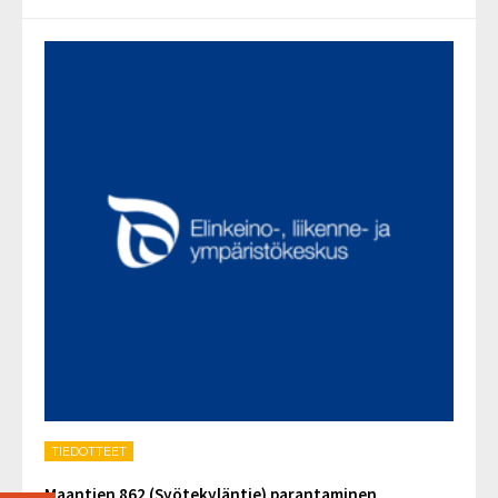
TIEDOTTEET
Maantien 862 (Syötekyläntie) parantaminen