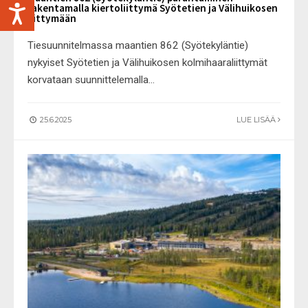
rakentamalla kiertoliittymä Syötetien ja Välihuikosen
liittymään
Tiesuunnitelmassa maantien 862 (Syötekyläntie)
nykyiset Syötetien ja Välihuikosen kolmihaaraliittymät
korvataan suunnittelemalla
...
25.6.2025
LUE LISÄÄ