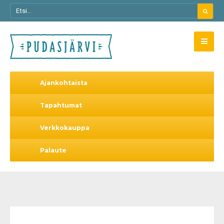
Ajankohtaista
Tapahtumat
Verkkokauppa
Palaute