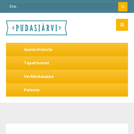
Ajankohtaista
Tapahtumat
Verkkokauppa
Palaute