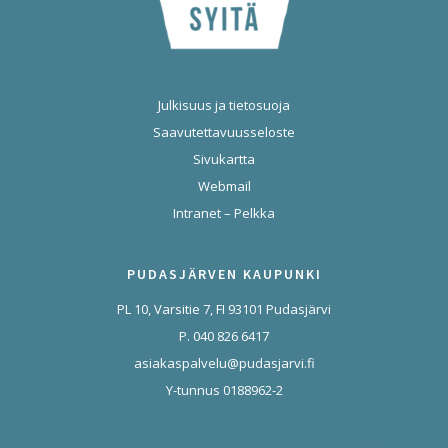
Julkisuus ja tietosuoja
Saavutettavuusseloste
Sivukartta
Webmail
Intranet – Pelkka
PUDASJÄRVEN KAUPUNKI
PL 10, Varsitie 7, FI 93101 Pudasjärvi
P. 040 826 6417
asiakaspalvelu@pudasjarvi.fi
Y-tunnus 0188962-2