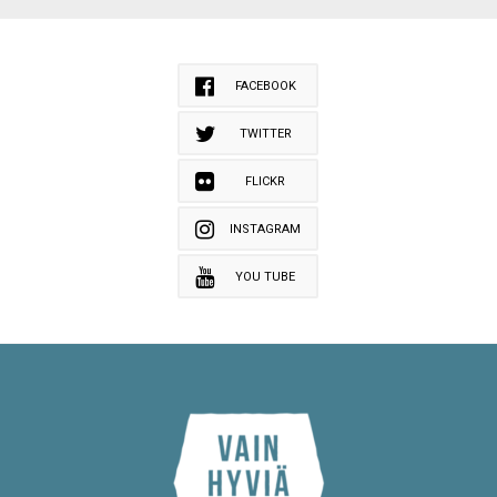
FACEBOOK
TWITTER
FLICKR
INSTAGRAM
YOU TUBE