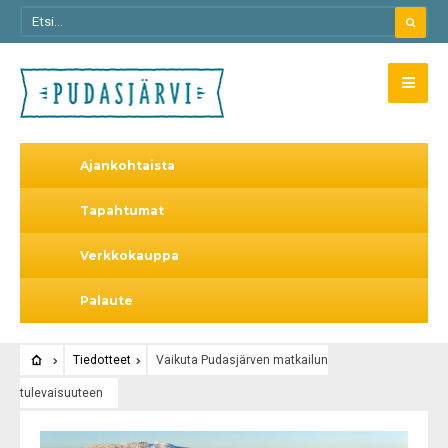
Ajankohtaista
Tapahtumat
Verkkokauppa
Palaute
Tiedotteet
Vaikuta Pudasjärven matkailun
tulevaisuuteen