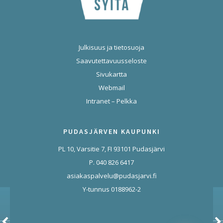
Julkisuus ja tietosuoja
Saavutettavuusseloste
Sivukartta
Webmail
Intranet – Pelkka
PUDASJÄRVEN KAUPUNKI
PL 10, Varsitie 7, FI 93101 Pudasjärvi
P. 040 826 6417
asiakaspalvelu@pudasjarvi.fi
Y-tunnus 0188962-2