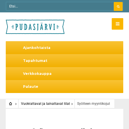
Ajankohtaista
Tapahtumat
Verkkokauppa
Palaute
Vuokrattavat ja lainattavat tilat
Syötteen myyntikojut