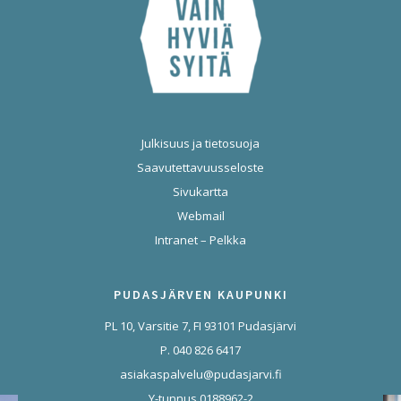
Julkisuus ja tietosuoja
Saavutettavuusseloste
Sivukartta
Webmail
Intranet – Pelkka
PUDASJÄRVEN KAUPUNKI
PL 10, Varsitie 7, FI 93101 Pudasjärvi
P. 040 826 6417
asiakaspalvelu@pudasjarvi.fi
Y-tunnus 0188962-2