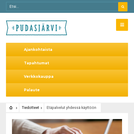
Ajankohtaista
Tapahtumat
Verkkokauppa
Palaute
Tiedotteet
Etäpalvelut yhdessä käyttöön