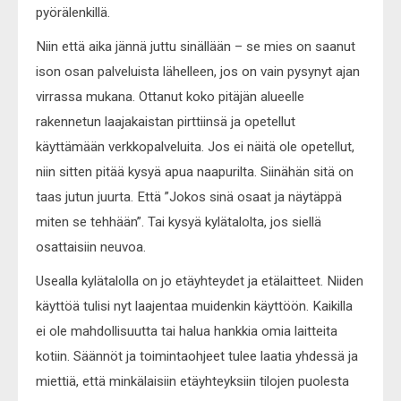
pyörälenkillä.
Niin että aika jännä juttu sinällään – se mies on saanut
ison osan palveluista lähelleen, jos on vain pysynyt ajan
virrassa mukana. Ottanut koko pitäjän alueelle
rakennetun laajakaistan pirttiinsä ja opetellut
käyttämään verkkopalveluita. Jos ei näitä ole opetellut,
niin sitten pitää kysyä apua naapurilta. Siinähän sitä on
taas jutun juurta. Että ”Jokos sinä osaat ja näytäppä
miten se tehhään”. Tai kysyä kylätalolta, jos siellä
osattaisiin neuvoa.
Usealla kylätalolla on jo etäyhteydet ja etälaitteet. Niiden
käyttöä tulisi nyt laajentaa muidenkin käyttöön. Kaikilla
ei ole mahdollisuutta tai halua hankkia omia laitteita
kotiin. Säännöt ja toimintaohjeet tulee laatia yhdessä ja
miettiä, että minkälaisiin etäyhteyksiin tilojen puolesta