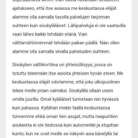
ajatukseen, että itse asiassa me keskustassa eläjät
alamme olla samalla tasolla palvelujen tarjonnan
suhteen kuin sivukyläläiset. Lähipalveluja ei ole saatavilla
vaan lähes kaikki tehdään etänä. Vain
välttämättömimmät tehdään paikan päällä. Näin ollen
alamme olla samalla viivalla palveluiden suhteen.
Sivukylien valttikorttina on yhteisöllisyys, jossa on
totuttu tekemään itse asioita yhteisen hyvän eteen. Me
keskustassa eläjät odotamme, että joku ulkopuolinen
tekee meille jotain valmiiksi. Sivukylillä ollaan usein
omilla juurilla. Omat kyläläiset tunnetaan niin hyvässä
kuin pahassa. Kyllähän mekin täällä keskustassa
tunnemme ehkä oman tien asujat, mutta naapuritien
asukeista ei ole tiedossa kuin automerkki ja etupihan
kunto, kun ne ovat meille se näkyvin asia kävelyllä tai