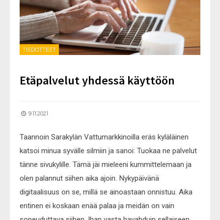
TIEDOTTEET
Etäpalvelut yhdessä käyttöön
9.11.2021
Taannoin Sarakylän Vattumarkkinoilla eräs kyläläinen
katsoi minua syvälle silmiin ja sanoi: Tuokaa ne palvelut
tänne sivukylille. Tämä jäi mieleeni kummittelemaan ja
olen palannut siihen aika ajoin. Nykypäivänä
digitaalisuus on se, millä se ainoastaan onnistuu. Aika
entinen ei koskaan enää palaa ja meidän on vain
sopeuduttava siihen. Ihan vasta havahduin sellaiseen