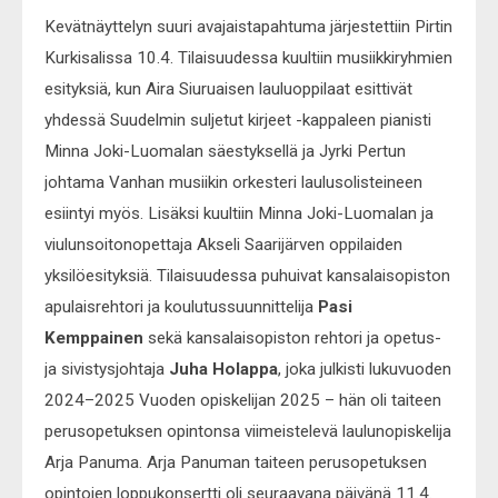
Kevätnäyttelyn suuri avajaistapahtuma järjestettiin Pirtin
Kurkisalissa 10.4. Tilaisuudessa kuultiin musiikkiryhmien
esityksiä, kun Aira Siuruaisen lauluoppilaat esittivät
yhdessä Suudelmin suljetut kirjeet -kappaleen pianisti
Minna Joki-Luomalan säestyksellä ja Jyrki Pertun
johtama Vanhan musiikin orkesteri laulusolisteineen
esiintyi myös. Lisäksi kuultiin Minna Joki-Luomalan ja
viulunsoitonopettaja Akseli Saarijärven oppilaiden
yksilöesityksiä. Tilaisuudessa puhuivat kansalaisopiston
apulaisrehtori ja koulutussuunnittelija
Pasi
Kemppainen
sekä kansalaisopiston rehtori ja opetus-
ja sivistysjohtaja
Juha Holappa
, joka julkisti lukuvuoden
2024–2025 Vuoden opiskelijan 2025 – hän oli taiteen
perusopetuksen opintonsa viimeistelevä laulunopiskelija
Arja Panuma. Arja Panuman taiteen perusopetuksen
opintojen loppukonsertti oli seuraavana päivänä 11.4.