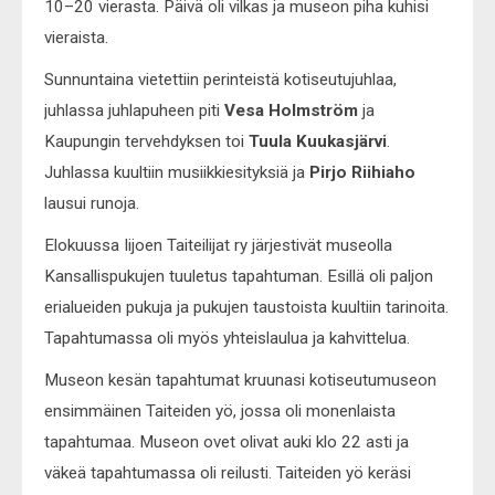
10–20 vierasta. Päivä oli vilkas ja museon piha kuhisi
vieraista.
Sunnuntaina vietettiin perinteistä kotiseutujuhlaa,
juhlassa juhlapuheen piti
Vesa Holmström
ja
Kaupungin tervehdyksen toi
Tuula Kuukasjärvi
.
Juhlassa kuultiin musiikkiesityksiä ja
Pirjo Riihiaho
lausui runoja.
Elokuussa Iijoen Taiteilijat ry järjestivät museolla
Kansallispukujen tuuletus tapahtuman. Esillä oli paljon
erialueiden pukuja ja pukujen taustoista kuultiin tarinoita.
Tapahtumassa oli myös yhteislaulua ja kahvittelua.
Museon kesän tapahtumat kruunasi kotiseutumuseon
ensimmäinen Taiteiden yö, jossa oli monenlaista
tapahtumaa. Museon ovet olivat auki klo 22 asti ja
väkeä tapahtumassa oli reilusti. Taiteiden yö keräsi