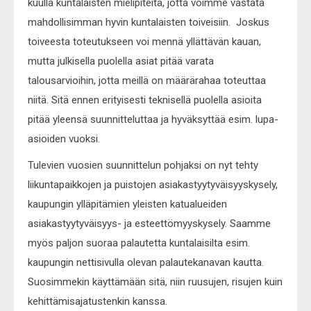
kuulla kuntalaisten mielipiteitä, jotta voimme vastata
mahdollisimman hyvin kuntalaisten toiveisiin. Joskus
toiveesta toteutukseen voi mennä yllättävän kauan,
mutta julkisella puolella asiat pitää varata
talousarvioihin, jotta meillä on määrärahaa toteuttaa
niitä. Sitä ennen erityisesti teknisellä puolella asioita
pitää yleensä suunnitteluttaa ja hyväksyttää esim. lupa-
asioiden vuoksi.
Tulevien vuosien suunnittelun pohjaksi on nyt tehty
liikuntapaikkojen ja puistojen asiakastyytyväisyyskysely,
kaupungin ylläpitämien yleisten katualueiden
asiakastyytyväisyys- ja esteettömyyskysely. Saamme
myös paljon suoraa palautetta kuntalaisilta esim.
kaupungin nettisivulla olevan palautekanavan kautta.
Suosimmekin käyttämään sitä, niin ruusujen, risujen kuin
kehittämisajatustenkin kanssa.