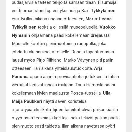
pudasjärvisiä taiteen tekijöitä samaan tilaan. Fisumuija
esitti oman stand up esityksensä ja
Kari Tykkyläinen
esiintyi illan aikana useaan otteeseen,
Marja-Leena
Tykkyläisen
teoksia oli esillä museoalueella,
Vuokko
Nymanin
ohjaamana pääsi kokeilemaan dreijausta.
Museolle koottiin pienimuotoinen runopolku, joka
johdatti rakennukselta toiselle. Runoja tapahtumassa
lausui myös Pirjo Riihiaho. Marko Väyrynen piti pariin
otteeseen illan aikana yhteislaulutuokioita.
Arja
Panuma
opasti ääni-improvisaatioharjoituksen ja tähän
vierailijat lähtivät innolla mukaan. Tarja Hemmilä pääsi
kokeilemaan kivien maalausta Posca-tusseilla.
Ulla-
Maija Paukkeri
näytti saven koristelua
monotypiatekniikalla. Iijoen taiteilijat olivat paikan päällä
myymässä teoksia ja kortteja, sekä tekivät paikan päällä
pienimuotoisesti taidetta. Illan aikana navetassa pyöri