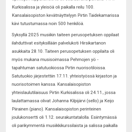
Kurkisalissa ja yleisöä oli paikalla reilu 100.
Kansalaisopiston kevätnäyttelyyn Pirtin Taidekamarissa
kävi tutustumassa noin 500 henkilöä.
Syksyllä 2025 musiikin taiteen perusopetuksen oppilaat
ilahduttivat esityksillään palvelukoti Hirsikartanon
asukkaita 28.10. Taiteen perusopetuksen oppilaita oli
myös mukana musisoimassa Pehmojen yö -
tapahtuman satutuokiossa Pirtin nuorisotiloissa.
Satutuokio järjestettiin 17.11. yhteistyössä kirjaston ja
nuorisotoimen kanssa. Kansalaisopiston
yhteislaulutilaisuus Pirtin Kurkisalissa oli 24.11., jossa
laulattamassa olivat Johanna Kilpijärvi (sello) ja Keijo
Piirainen (piano). Kansalaisopiston perinteinen
joulukonsertti oli 1.12. seurakuntatalolla. Esiintymässä
oli parikymmentä musiikkikurssilaista ja salissa paikalla