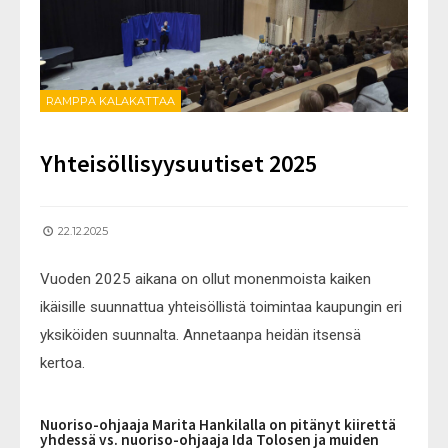
RAMPPA KALAKATTAA
Yhteisöllisyysuutiset 2025
22.12.2025
Vuoden 2025 aikana on ollut monenmoista kaiken
ikäisille suunnattua yhteisöllistä toimintaa kaupungin eri
yksiköiden suunnalta. Annetaanpa heidän itsensä
kertoa.
Nuoriso-ohjaaja Marita Hankilalla on pitänyt kiirettä
yhdessä vs. nuoriso-ohjaaja Ida Tolosen ja muiden