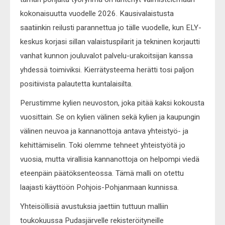
kokonaisuutta vuodelle 2026. Kausivalaistusta
saatiinkin reilusti parannettua jo tälle vuodelle, kun ELY-
keskus korjasi sillan valaistuspilarit ja tekninen korjautti
vanhat kunnon jouluvalot palvelu-urakoitsijan kanssa
yhdessä toimiviksi. Kierrätysteema herätti tosi paljon
positiivista palautetta kuntalaisilta.
Perustimme kylien neuvoston, joka pitää kaksi kokousta
vuosittain. Se on kylien välinen sekä kylien ja kaupungin
välinen neuvoa ja kannanottoja antava yhteistyö- ja
kehittämiselin. Toki olemme tehneet yhteistyötä jo
vuosia, mutta virallisia kannanottoja on helpompi viedä
eteenpäin päätöksenteossa. Tämä malli on otettu
laajasti käyttöön Pohjois-Pohjanmaan kunnissa.
Yhteisöllisiä avustuksia jaettiin tuttuun malliin
toukokuussa Pudasjärvelle rekisteröityneille