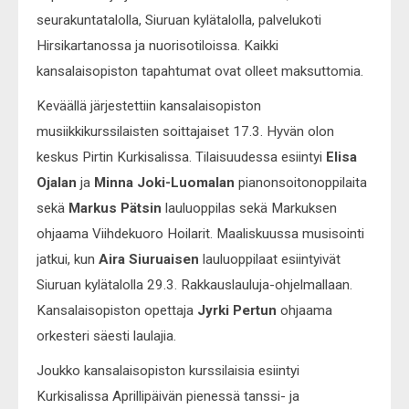
seurakuntatalolla, Siuruan kylätalolla, palvelukoti
Hirsikartanossa ja nuorisotiloissa. Kaikki
kansalaisopiston tapahtumat ovat olleet maksuttomia.
Keväällä järjestettiin kansalaisopiston
musiikkikurssilaisten soittajaiset 17.3. Hyvän olon
keskus Pirtin Kurkisalissa. Tilaisuudessa esiintyi
Elisa
Ojalan
ja
Minna Joki-Luomalan
pianonsoitonoppilaita
sekä
Markus Pätsin
lauluoppilas sekä Markuksen
ohjaama Viihdekuoro Hoilarit. Maaliskuussa musisointi
jatkui, kun
Aira Siuruaisen
lauluoppilaat esiintyivät
Siuruan kylätalolla 29.3. Rakkauslauluja-ohjelmallaan.
Kansalaisopiston opettaja
Jyrki Pertun
ohjaama
orkesteri säesti laulajia.
Joukko kansalaisopiston kurssilaisia esiintyi
Kurkisalissa Aprillipäivän pienessä tanssi- ja