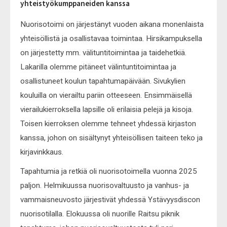
yhteistyökumppaneiden kanssa
Nuorisotoimi on järjestänyt vuoden aikana monenlaista
yhteisöllistä ja osallistavaa toimintaa. Hirsikampuksella
on järjestetty mm. välituntitoimintaa ja taidehetkiä.
Lakarilla olemme pitäneet välintuntitoimintaa ja
osallistuneet koulun tapahtumapäivään. Sivukylien
kouluilla on vierailtu pariin otteeseen. Ensimmäisellä
vierailukierroksella lapsille oli erilaisia pelejä ja kisoja.
Toisen kierroksen olemme tehneet yhdessä kirjaston
kanssa, johon on sisältynyt yhteisöllisen taiteen teko ja
kirjavinkkaus.
Tapahtumia ja retkiä oli nuorisotoimella vuonna 2025
paljon. Helmikuussa nuorisovaltuusto ja vanhus- ja
vammaisneuvosto järjestivät yhdessä Ystävyysdiscon
nuorisotilalla. Elokuussa oli nuorille Raitsu piknik