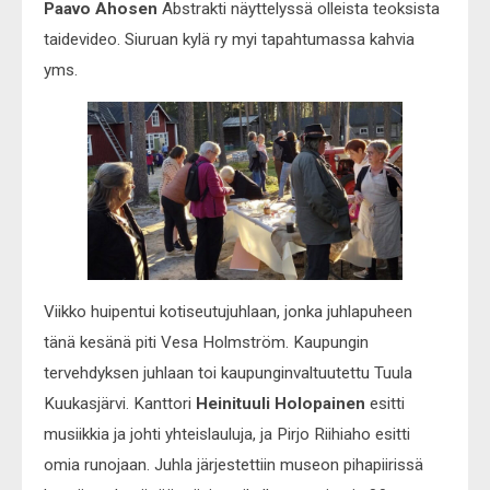
Paavo Ahosen
Abstrakti näyttelyssä olleista teoksista
taidevideo. Siuruan kylä ry myi tapahtumassa kahvia
yms.
Viikko huipentui kotiseutujuhlaan, jonka juhlapuheen
tänä kesänä piti Vesa Holmström. Kaupungin
tervehdyksen juhlaan toi kaupunginvaltuutettu Tuula
Kuukasjärvi. Kanttori
Heinituuli Holopainen
esitti
musiikkia ja johti yhteislauluja, ja Pirjo Riihiaho esitti
omia runojaan. Juhla järjestettiin museon pihapiirissä