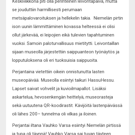
Keskiviikkona piti olla perinteinen leivontapäivä, mutta
se jouduttiin harmillisesti perumaan
metsäpalovaroituksen ja hellekelin takia. Niemelän pirtin
ison uunin lämmittäminen kovassa helteessä ei olisi
ollut järkevää, ei leipojien eikä tulevien tapahtuminen
vuoksi. Samoin paloturvallisuus mietitytti. Leivontaillan
sijaan museolla järjestettiin saippuanteon työnäytös ja
lopputuloksena oli eri tuoksuisia saippuoita.
Perjantaina vietettiin oikein onnistunutta lasten
museopäivää. Museolla esiintyi taikuri HassuHessu.
Lapset saivat vohvelit ja kuvioilmapallot. Lisäksi
askartelua, hevosenkengän heittelyä, museorasteja
sekä uutuutena QR-koodirastit. Kävijöitä lastenpäivässä
oli lähes 200– tunnelma oli vilkas ja iloinen.
Perjantai iltana Vauhko Varsa esiintyi Niemelän pirtissä
ja tupa oli täynnä! Vauhko Varsa sai tuvan täyteen