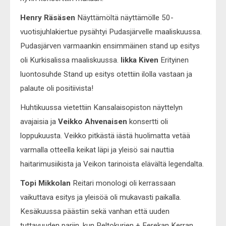
Henry Räsäsen
Näyttämöltä näyttämölle 50-
vuotisjuhlakiertue pysähtyi Pudasjärvelle maaliskuussa.
Pudasjärven varmaankin ensimmäinen stand up esitys
oli Kurkisalissa maaliskuussa.
Iikka Kiven
Erityinen
luontosuhde Stand up esitys otettiin ilolla vastaan ja
palaute oli positiivista!
Huhtikuussa vietettiin Kansalaisopiston näyttelyn
avajaisia ja
Veikko Ahvenaisen
konsertti oli
loppukuusta. Veikko pitkästä iästä huolimatta vetää
varmalla otteella keikat läpi ja yleisö sai nauttia
haitarimusiikista ja Veikon tarinoista elävältä legendalta.
Topi Mikkolan
Reitari monologi oli kerrassaan
vaikuttava esitys ja yleisöä oli mukavasti paikalla.
Kesäkuussa päästiin sekä vanhan että uuden
tuttavuuden pariin, kun Peltokurjen + Eerekan Kerran