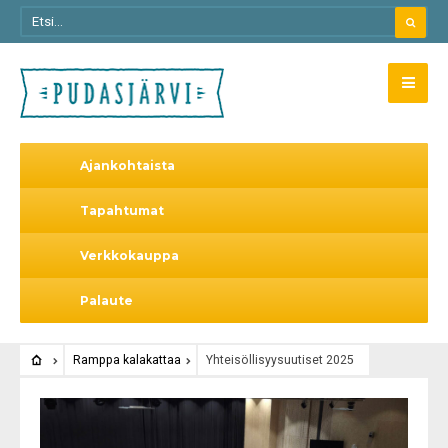
Ajankohtaista
Tapahtumat
Verkkokauppa
Palaute
Ramppa kalakattaa
Yhteisöllisyysuutiset 2025