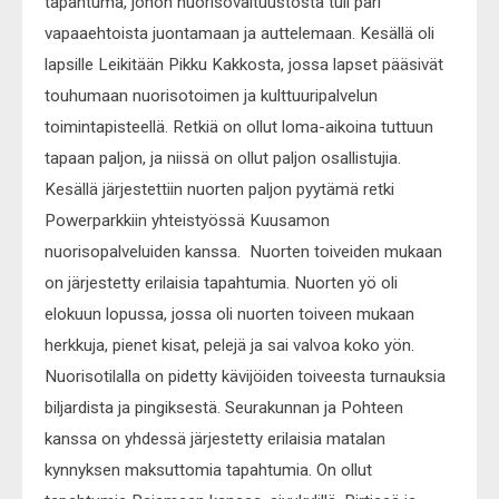
tapahtuma, johon nuorisovaltuustosta tuli pari
vapaaehtoista juontamaan ja auttelemaan. Kesällä oli
lapsille Leikitään Pikku Kakkosta, jossa lapset pääsivät
touhumaan nuorisotoimen ja kulttuuripalvelun
toimintapisteellä. Retkiä on ollut loma-aikoina tuttuun
tapaan paljon, ja niissä on ollut paljon osallistujia.
Kesällä järjestettiin nuorten paljon pyytämä retki
Powerparkkiin yhteistyössä Kuusamon
nuorisopalveluiden kanssa. Nuorten toiveiden mukaan
on järjestetty erilaisia tapahtumia. Nuorten yö oli
elokuun lopussa, jossa oli nuorten toiveen mukaan
herkkuja, pienet kisat, pelejä ja sai valvoa koko yön.
Nuorisotilalla on pidetty kävijöiden toiveesta turnauksia
biljardista ja pingiksestä. Seurakunnan ja Pohteen
kanssa on yhdessä järjestetty erilaisia matalan
kynnyksen maksuttomia tapahtumia. On ollut