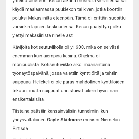
yhteisötaideteos. Kesän aikana museolla vieraillessa sai
käydä maalaamassa puukiekon tai kiven, jotka koottiin
poluksi Makasiinilta eteenpäin. Tämä oli erittäin suosittu
varsinkin lapsien keskuudessa. Kesän päätyttyä polku
ylettyi makasiinista riihelle asti.
Kävijöitä kotiseutuviikolla oli yli 600, mikä on selvästi
enemmän kuin aiempina kesinä. Ohjelma oli
monipuolista. Kotiseutuviikko alkoi maanantaina
työnäytöspäivänä, jossa valettiin kynttilöitä ja tehtiin
saippuaa. Hellekeli ei ole paras mahdollinen kynttilöiden
tekoon, mutta saippuat onnistuivat oikein hyvin, näin
ensikertalaisilta.
Tiistaina päästiin kansainvälisiin tunnelmiin, kun
yhdysvaltalainen
Gayle Skidmore
musisoi Niemelän
Pirtissä.