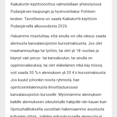
Kaikukortin käyttöönottoa valmistellaan yhteistyössä
Pudasjärven kaupungin ja hyvinvointialue Pohteen
kesken. Tavoitteena on saada Kaikukortti käyttöön
Pudasjärvellä alkuvuodesta 2026.
Haluamme muistuttaa, että sinulla voi olla oikeus saada
alennusta kansalaisopiston kurssimaksuista. Jos olet
maahanmuuttaja tai työtön, tai olet yli 18-vuotias ja
käynyt vain perus- tai kansakoulun, tai sinulla on
oppimisvaikeuksia, tai olet eläkeläinen etkä käy töissä,
voit saada 30 %:n alennuksen yli 20 €:n kurssimaksusta.
Jos kuulut johonkin noista ryhmistä, hae
opintosetelialennusta ilmoittautuessasi
kansalaisopiston kursseille. Myönnämme alennuksen
kaikille alennukseen oikeutetuille hakijoille niin kauan kuin
Opetushallitukselta vuosittain hakemaamme avustusta
kulloinkin riittää. Joillekin erikoiskursseille alennusta ei