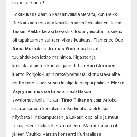
myös palkinnot!
Lokakuussa saatiin kansainvälisiä vieraita, kun Heikki
Ruokankaan mukana keikalle saatiin belgialainen Julien
Tassin. Keikka keräsi kovasti kiitosta yleisöltä. Lokakuu
oli tapahtumien suhteen vilkas kuukausi, Flamenco Duo
Anna Murtola
ja
Joonas Widenius
toivat
tuulahduksen latino meininkiä. Kirjaston ja
kansalaisopiston kanssa järjestettiin
Harri Ahosen
luento Pohjois-Lapin retkeilyreiteistä, kiinnostava aihe,
mutta harmillisen vähän kuulijoita saapui paikalle.
Marko
Väyrynen
musisoi kirjaston aulatilassa
syyslomaviikolla. Taikuri
Timo Tiikanen
esiintyi loka-
marraskuussa koululaisille. Kurkisalissa oli kaksi
näytöstä Hirsikampuksen ja Lakarin oppilaille ja muut
toimipisteet Taikuri kiersi erikseen. Marraskuussa oli
jälleen Vauhko Varsan konsertti Kurkisalissa.