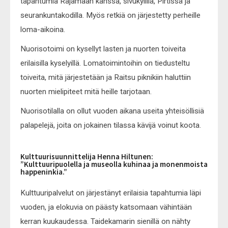
tapahtumia Rajamaan kanssa, sivukylillä, Pirtissä ja
seurankuntakodilla. Myös retkiä on järjestetty perheille
loma-aikoina.
Nuorisotoimi on kysellyt lasten ja nuorten toiveita
erilaisilla kyselyillä. Lomatoimintoihin on tiedusteltu
toiveita, mitä järjestetään ja Raitsu piknikiin haluttiin
nuorten mielipiteet mitä heille tarjotaan.
Nuorisotilalla on ollut vuoden aikana useita yhteisöllisiä
palapelejä, joita on jokainen tilassa kävijä voinut koota.
Kulttuurisuunnittelija Henna Hiltunen:
”Kulttuuripuolella ja museolla kuhinaa ja monenmoista
happeninkia.”
Kulttuuripalvelut on järjestänyt erilaisia tapahtumia läpi
vuoden, ja elokuvia on päästy katsomaan vähintään
kerran kuukaudessa. Taidekamarin sienillä on nähty