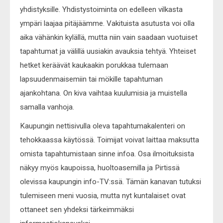
yhdistyksille. Yhdistystoiminta on edelleen vilkasta
ympäri laajaa pitäjäämme. Vakituista asutusta voi olla
aika vähänkin kylällä, mutta niin vain saadaan vuotuiset
tapahtumat ja välillä uusiakin avauksia tehtyä. Yhteiset
hetket keräävät kaukaakin porukkaa tulemaan
lapsuudenmaisemiin tai mökille tapahtuman
ajankohtana. On kiva vaihtaa kuulumisia ja muistella
samalla vanhoja.
Kaupungin nettisivulla oleva tapahtumakalenteri on
tehokkaassa käytössä. Toimijat voivat laittaa maksutta
omista tapahtumistaan sinne infoa. Osa ilmoituksista
näkyy myös kaupoissa, huoltoasemilla ja Pirtissä
olevissa kaupungin info-TV:ssä. Tämän kanavan tutuksi
tulemiseen meni vuosia, mutta nyt kuntalaiset ovat
ottaneet sen yhdeksi tärkeimmäksi