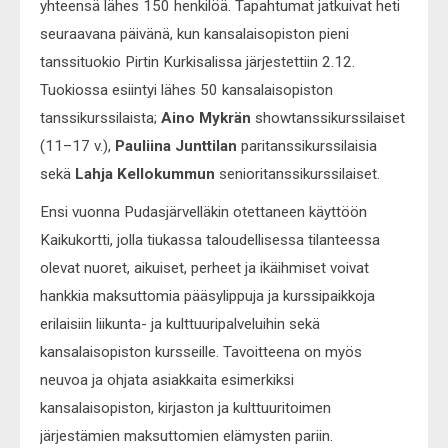
yhteensä lähes 150 henkilöä. Tapahtumat jatkuivat heti
seuraavana päivänä, kun kansalaisopiston pieni
tanssituokio Pirtin Kurkisalissa järjestettiin 2.12.
Tuokiossa esiintyi lähes 50 kansalaisopiston
tanssikurssilaista;
Aino Mykrän
showtanssikurssilaiset
(11–17 v.),
Pauliina Junttilan
paritanssikurssilaisia
sekä
Lahja Kellokummun
senioritanssikurssilaiset.
Ensi vuonna Pudasjärvelläkin otettaneen käyttöön
Kaikukortti, jolla tiukassa taloudellisessa tilanteessa
olevat nuoret, aikuiset, perheet ja ikäihmiset voivat
hankkia maksuttomia pääsylippuja ja kurssipaikkoja
erilaisiin liikunta- ja kulttuuripalveluihin sekä
kansalaisopiston kursseille. Tavoitteena on myös
neuvoa ja ohjata asiakkaita esimerkiksi
kansalaisopiston, kirjaston ja kulttuuritoimen
järjestämien maksuttomien elämysten pariin.