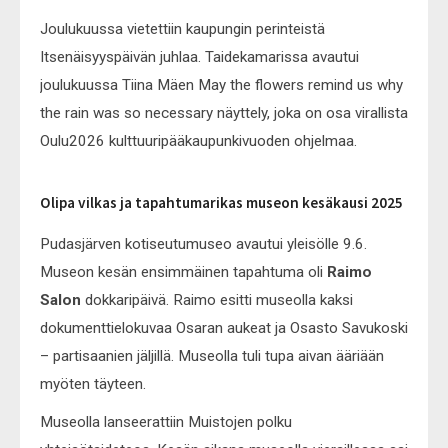
Joulukuussa vietettiin kaupungin perinteistä
Itsenäisyyspäivän juhlaa. Taidekamarissa avautui
joulukuussa Tiina Mäen May the flowers remind us why
the rain was so necessary näyttely, joka on osa virallista
Oulu2026 kulttuuripääkaupunkivuoden ohjelmaa.
Olipa vilkas ja tapahtumarikas museon kesäkausi 2025
Pudasjärven kotiseutumuseo avautui yleisölle 9.6.
Museon kesän ensimmäinen tapahtuma oli
Raimo
Salon
dokkaripäivä. Raimo esitti museolla kaksi
dokumenttielokuvaa Osaran aukeat ja Osasto Savukoski
– partisaanien jäljillä. Museolla tuli tupa aivan ääriään
myöten täyteen.
Museolla lanseerattiin Muistojen polku