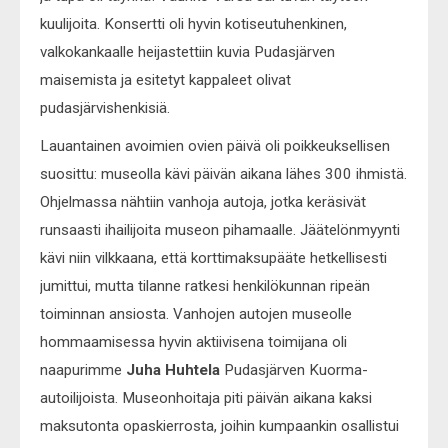
kuulijoita. Konsertti oli hyvin kotiseutuhenkinen,
valkokankaalle heijastettiin kuvia Pudasjärven
maisemista ja esitetyt kappaleet olivat
pudasjärvishenkisiä.
Lauantainen avoimien ovien päivä oli poikkeuksellisen
suosittu: museolla kävi päivän aikana lähes 300 ihmistä.
Ohjelmassa nähtiin vanhoja autoja, jotka keräsivät
runsaasti ihailijoita museon pihamaalle. Jäätelönmyynti
kävi niin vilkkaana, että korttimaksupääte hetkellisesti
jumittui, mutta tilanne ratkesi henkilökunnan ripeän
toiminnan ansiosta. Vanhojen autojen museolle
hommaamisessa hyvin aktiivisena toimijana oli
naapurimme
Juha Huhtela
Pudasjärven Kuorma-
autoilijoista. Museonhoitaja piti päivän aikana kaksi
maksutonta opaskierrosta, joihin kumpaankin osallistui