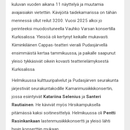
kuluvan vuoden aikana 11 näyttelyä ja muutamia
avajaisiakin vietettiin. Kävijöitä taidekamarissa on tähän
mennessä ollut reilut 3200. Vuosi 2025 alkoi jo
perinteeksi muodostuneella Vauhko Varsan konsertilla
Kurkisalissa. Yleisöä oli kertynyt keikalle mukavasti.
Kiiminkiläinen Cappas-teatteri vieraili Pudasjärvellä
ensimmäistä kertaa tammikuussa, ja paikalle saapunut
yleisö tykkäsivät oikein kovasti teatterielämyksestä
Kurkisalissa.
Helmikuussa kulttuuripalvelut ja Pudasjärven seurakunta
järjestivät seurakuntakodille Kamarimusiikkikonsertin,
jossa esiintyivät
Katariina Selenius
ja
Santeri
Rautiainen
. He kävivät myös Hirsikampuksella
pitämässä kaksi soitinesittelyä. Helmikuussa oli
Pentti
Rasinkankaan
lastenmusiikkikonsertti ja yleisö lähti
hyvin konserttiin mukaan.