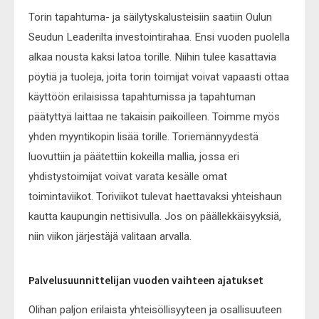
Torin tapahtuma- ja säilytyskalusteisiin saatiin Oulun
Seudun Leaderilta investointirahaa. Ensi vuoden puolella
alkaa nousta kaksi latoa torille. Niihin tulee kasattavia
pöytiä ja tuoleja, joita torin toimijat voivat vapaasti ottaa
käyttöön erilaisissa tapahtumissa ja tapahtuman
päätyttyä laittaa ne takaisin paikoilleen. Toimme myös
yhden myyntikopin lisää torille. Toriemännyydestä
luovuttiin ja päätettiin kokeilla mallia, jossa eri
yhdistystoimijat voivat varata kesälle omat
toimintaviikot. Toriviikot tulevat haettavaksi yhteishaun
kautta kaupungin nettisivulla. Jos on päällekkäisyyksiä,
niin viikon järjestäjä valitaan arvalla.
Palvelusuunnittelijan vuoden vaihteen ajatukset
Olihan paljon erilaista yhteisöllisyyteen ja osallisuuteen