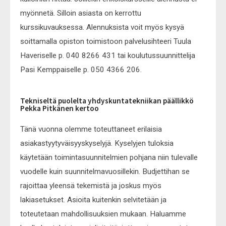
myönnetä. Silloin asiasta on kerrottu
kurssikuvauksessa. Alennuksista voit myös kysyä
soittamalla opiston toimistoon palvelusihteeri Tuula
Haveriselle p. 040 8266 431 tai koulutussuunnittelija
Pasi Kemppaiselle p. 050 4366 206.
Tekniseltä puolelta yhdyskuntatekniikan päällikkö
Pekka Pitkänen kertoo
Tänä vuonna olemme toteuttaneet erilaisia
asiakastyytyväisyyskyselyjä. Kyselyjen tuloksia
käytetään toimintasuunnitelmien pohjana niin tulevalle
vuodelle kuin suunnitelmavuosillekin. Budjettihan se
rajoittaa yleensä tekemistä ja joskus myös
lakiasetukset. Asioita kuitenkin selvitetään ja
toteutetaan mahdollisuuksien mukaan. Haluamme