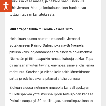
kauniissa kesäsäässä, ja paikalle saapui noin 80
juhlavierasta. Maa- ja kotitalousnaiset huolehtivat
tuttuun tapaan kahvituksesta.
Muita tapahtumia museolla kesällä 2025
Heinäkuun alussa saimme museolle vieraaksi
sotakamreeri
Raimo Salon
, joka näytti Niemelän
pirtissä kaksi ohjaamaansasota aiheista dokumenttia.
Niemelän pirttiin saapuikin runsas katsojajoukko. Tupa
oli ääriään myöten täynnä, enempää sinne ei olisi enää
mahtunut. Sateisen ja viileän kelin takia lämmitimme
pirttiä jo edellispäivänä pitämällä tulia uunissa.
Elokuun alussa vietimme museolla kansallispukujen
tuuletuspäivää yhteistyössä Iijoen taiteilijoiden kanssa.
Paikalle saapui yli 30 osallistujaa, kansallispuvuissa tai