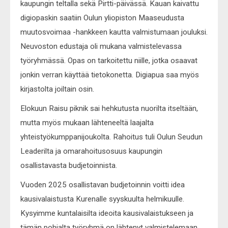
kaupungin teltalla sekä Pirtti-päivässä. Kauan kaivattu
digiopaskin saatiin Oulun yliopiston Maaseudusta
muutosvoimaa -hankkeen kautta valmistumaan jouluksi.
Neuvoston edustaja oli mukana valmistelevassa
työryhmässä. Opas on tarkoitettu niille, jotka osaavat
jonkin verran käyttää tietokonetta. Digiapua saa myös
kirjastolta joiltain osin.
Elokuun Raisu piknik sai hehkutusta nuorilta itseltään,
mutta myös mukaan lähteneeltä laajalta
yhteistyökumppanijoukolta. Rahoitus tuli Oulun Seudun
Leaderilta ja omarahoitusosuus kaupungin
osallistavasta budjetoinnista.
Vuoden 2025 osallistavan budjetoinnin voitti idea
kausivalaistusta Kurenalle syyskuulta helmikuulle.
Kysyimme kuntalaisilta ideoita kausivalaistukseen ja
tämän pohjalta työryhmä on lähtenyt valmistelemaan