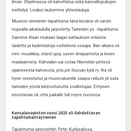
ilman. Ohjelmassa oli kahvittelua sekä kansallispukujen
esittelyä. Lisäksi lauloimme yhteislauluja.
Museon viimeinen tapahtuma tänä kesänä oli varsin
nopealla aikataululla järjestetty Taiteiden yö -tapahtuma.
Saimme iltaan mukaan laajan kattauksen erilaista
taidetta ja kädentaitoja esitteleviä osaajia. Illan aikana oli
mm. musiikkia, stand upia, saven dreijaamista ja kivien
maalaamista. Kahviakin sai ostaa Niemelän pirtissä
sijainneesta kahviosta, jota piti Siuruan kylä ry. Ilta oli
hyvin onnistunut ja museoalueelle saapui reilusti yli sata
taiteiden yöstä kiinnostunutta osallistujaa. Erityisen
innostavaa oli, että paikalle tuli myös nuorisoa.
Kansalaisopiston vuosi 2025 oli ilahduttavan
tapahtumantäyteinen
Tapahtumia järjestettiin Pirtin Kurkisalissa,