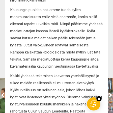
informaatiokanavaksi.
Kaupungin puolelta haluamme tuoda kylien
monimuotoisuutta esille vielä enemmän, koska siellä
oikeasti tapahtuu vaikka mitä. Niinpä päätimme yhdessä
mediatuottajan kanssa lähteä kyläkierrokselle. Kylät
saavat kutsua meidät paikan päälle tekemään juttua
kylästä. Jutut valokuvineen löytyvät samaisesta
Ramppa kalakattaa -blogiosiosta mistä nytkin luet tätä
tekstiä. Samalla mediatuottaja kerää kaupungille aitoa
kuvamateriaalia kaupungin viestinnässä käytettäväksi.
Kaikki yhdessä tekeminen kasvattaa yhteisöllisyyttä ja
tukee meidän resilienssiä eli muutosten sietokykyä.
Kyläturvallisuus on sellainen asia, johon lähes kaikki
kylät ovat lähteneet yhteistyöhön. Olemme valmistelleet
kyläturvallisuuden koulutushankkeen ja hakeneet sille
rahoitusta Oulun Seudun Leaderilta. Päätöstä