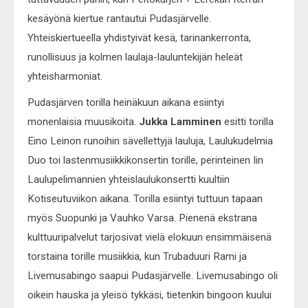
kesäyönä kiertue rantautui Pudasjärvelle.
Yhteiskiertueella yhdistyivät kesä, tarinankerronta,
runollisuus ja kolmen laulaja-lauluntekijän heleät
yhteisharmoniat.
Pudasjärven torilla heinäkuun aikana esiintyi
monenlaisia muusikoita.
Jukka Lamminen
esitti torilla
Eino Leinon runoihin sävellettyjä lauluja, Laulukudelmia
Duo toi lastenmusiikkikonsertin torille, perinteinen Iin
Laulupelimannien yhteislaulukonsertti kuultiin
Kotiseutuviikon aikana. Torilla esiintyi tuttuun tapaan
myös Suopunki ja Vauhko Varsa. Pienenä ekstrana
kulttuuripalvelut tarjosivat vielä elokuun ensimmäisenä
torstaina torille musiikkia, kun Trubaduuri Rami ja
Livemusabingo saapui Pudasjärvelle. Livemusabingo oli
oikein hauska ja yleisö tykkäsi, tietenkin bingoon kuului