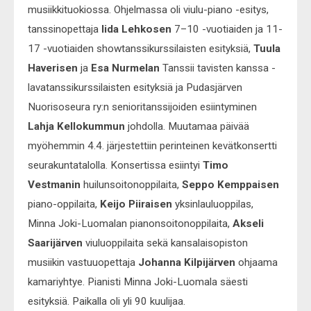
musiikkituokiossa. Ohjelmassa oli viulu-piano -esitys,
tanssinopettaja
Iida Lehkosen
7–10 -vuotiaiden ja 11-
17 -vuotiaiden showtanssikurssilaisten esityksiä,
Tuula
Haverisen
ja
Esa Nurmelan
Tanssii tavisten kanssa -
lavatanssikurssilaisten esityksiä ja Pudasjärven
Nuorisoseura ry:n senioritanssijoiden esiintyminen
Lahja Kellokummun
johdolla. Muutamaa päivää
myöhemmin 4.4. järjestettiin perinteinen kevätkonsertti
seurakuntatalolla. Konsertissa esiintyi
Timo
Vestmanin
huilunsoitonoppilaita,
Seppo Kemppaisen
piano-oppilaita,
Keijo Piiraisen
yksinlauluoppilas,
Minna Joki-Luomalan pianonsoitonoppilaita,
Akseli
Saarijärven
viuluoppilaita sekä kansalaisopiston
musiikin vastuuopettaja
Johanna Kilpijärven
ohjaama
kamariyhtye. Pianisti Minna Joki-Luomala säesti
esityksiä. Paikalla oli yli 90 kuulijaa.