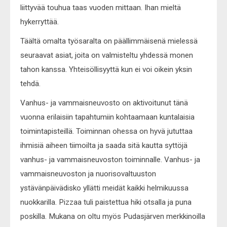
liittyvää touhua taas vuoden mittaan. Ihan mieltä
hykerryttää.
Täältä omalta työsaralta on päällimmäisenä mielessä
seuraavat asiat, joita on valmisteltu yhdessä monen
tahon kanssa. Yhteisöllisyyttä kun ei voi oikein yksin
tehdä.
Vanhus- ja vammaisneuvosto on aktivoitunut tänä
vuonna erilaisiin tapahtumiin kohtaamaan kuntalaisia
toimintapisteillä. Toiminnan ohessa on hyvä jututtaa
ihmisiä aiheen tiimoilta ja saada sitä kautta syttöjä
vanhus- ja vammaisneuvoston toiminnalle. Vanhus- ja
vammaisneuvoston ja nuorisovaltuuston
ystävänpäivädisko yllätti meidät kaikki helmikuussa
nuokkarilla. Pizzaa tuli paistettua hiki otsalla ja puna
poskilla. Mukana on oltu myös Pudasjärven merkkinoilla