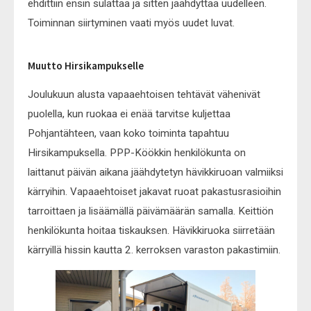
ehdittiin ensin sulattaa ja sitten jäähdyttää uudelleen.
Toiminnan siirtyminen vaati myös uudet luvat.
Muutto Hirsikampukselle
Joulukuun alusta vapaaehtoisen tehtävät vähenivät
puolella, kun ruokaa ei enää tarvitse kuljettaa
Pohjantähteen, vaan koko toiminta tapahtuu
Hirsikampuksella. PPP-Köökkin henkilökunta on
laittanut päivän aikana jäähdytetyn hävikkiruoan valmiiksi
kärryihin. Vapaaehtoiset jakavat ruoat pakastusrasioihin
tarroittaen ja lisäämällä päivämäärän samalla. Keittiön
henkilökunta hoitaa tiskauksen. Hävikkiruoka siirretään
kärryillä hissin kautta 2. kerroksen varaston pakastimiin.