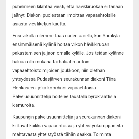
puhelimeen kilahtaa viesti, että hävikkiruokaa ei tänään
jäänyt. Diakoni puolestaan ilmoittaa vapaaehtoisille
asiasta viestiketjun kautta.
Ensi viikolla olemme taas uuden äärellä, kun Sarakylä
ensimmäisenä kylänä hoitaa viikon hävikkiruoan
pakastamisen ja jaon omalle kylälle. Jos teidän kylänne
haluaa olla mukana tai haluat muutoin
vapaaehtoistoimijoiden joukkoon, niin olethan
yhteydessä Pudasjärven seurakunnan diakoni Tiina
Honkaseen, joka koordinoi vapaaehtoisia.
Palvelusuunnittelija hoitelee taustalla byrokraattisia
kiemuroita.
Kaupungin palvelusuunnittelija ja seurakunnan diakoni
kiittävät kaikkia vapaaehtoisia ja yhteistyökumppaneita
mahtavasta yhteistyöstä tähän saakka. Toiminta