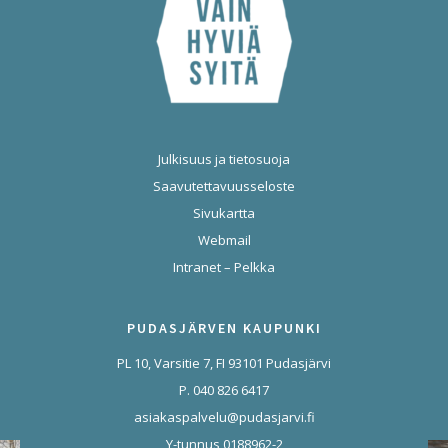
Julkisuus ja tietosuoja
Saavutettavuusseloste
Sivukartta
Webmail
Intranet – Pelkka
PUDASJÄRVEN KAUPUNKI
PL 10, Varsitie 7, FI 93101 Pudasjärvi
P. 040 826 6417
asiakaspalvelu@pudasjarvi.fi
Y-tunnus 0188962-2