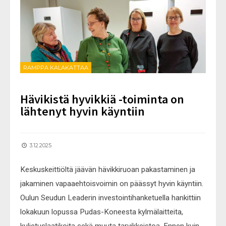
RAMPPA KALAKATTAA
Hävikistä hyvikkiä -toiminta on
lähtenyt hyvin käyntiin
3.12.2025
Keskuskeittiöltä jäävän hävikkiruoan pakastaminen ja
jakaminen vapaaehtoisvoimin on päässyt hyvin käyntiin.
Oulun Seudun Leaderin investointihanketuella hankittiin
lokakuun lopussa Pudas-Koneesta kylmälaitteita,
kuljetuslaatikoita sekä muuta tarvikkeistoa. Ennen kuin