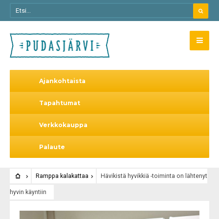
Ajankohtaista
Tapahtumat
Verkkokauppa
Palaute
Ramppa kalakattaa
Hävikistä hyvikkiä -toiminta on lähtenyt
hyvin käyntiin