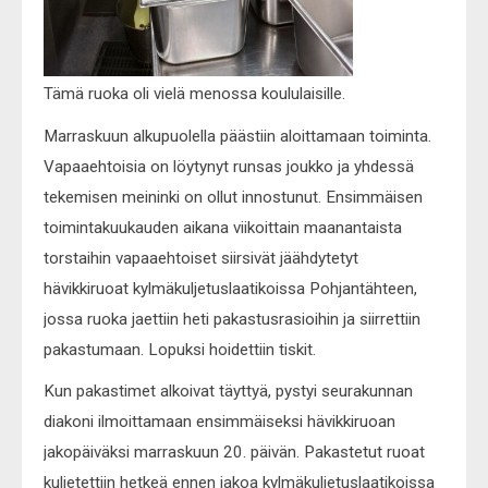
Tämä ruoka oli vielä menossa koululaisille.
Marraskuun alkupuolella päästiin aloittamaan toiminta.
Vapaaehtoisia on löytynyt runsas joukko ja yhdessä
tekemisen meininki on ollut innostunut. Ensimmäisen
toimintakuukauden aikana viikoittain maanantaista
torstaihin vapaaehtoiset siirsivät jäähdytetyt
hävikkiruoat kylmäkuljetuslaatikoissa Pohjantähteen,
jossa ruoka jaettiin heti pakastusrasioihin ja siirrettiin
pakastumaan. Lopuksi hoidettiin tiskit.
Kun pakastimet alkoivat täyttyä, pystyi seurakunnan
diakoni ilmoittamaan ensimmäiseksi hävikkiruoan
jakopäiväksi marraskuun 20. päivän. Pakastetut ruoat
kuljetettiin hetkeä ennen jakoa kylmäkuljetuslaatikoissa