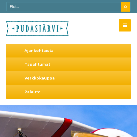
Ajankohtaista
Tapahtumat
Verkkokauppa
Palaute