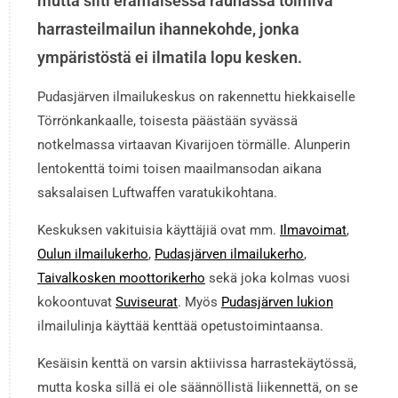
mutta silti erämaisessa rauhassa toimiva
harrasteilmailun ihannekohde, jonka
ympäristöstä ei ilmatila lopu kesken.
Pudasjärven ilmailukeskus on rakennettu hiekkaiselle
Törrönkankaalle, toisesta päästään syvässä
notkelmassa virtaavan Kivarijoen törmälle. Alunperin
lentokenttä toimi toisen maailmansodan aikana
saksalaisen Luftwaffen varatukikohtana.
Keskuksen vakituisia käyttäjiä ovat mm.
Ilmavoimat
,
Oulun ilmailukerho
,
Pudasjärven ilmailukerho
,
Taivalkosken moottorikerho
sekä joka kolmas vuosi
kokoontuvat
Suviseurat
. Myös
Pudasjärven lukion
ilmailulinja käyttää kenttää opetustoimintaansa.
Kesäisin kenttä on varsin aktiivissa harrastekäytössä,
mutta koska sillä ei ole säännöllistä liikennettä, on se