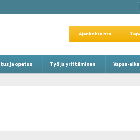
Ajankohtaista
Tap
tus ja opetus
Työ ja yrittäminen
Vapaa-aika