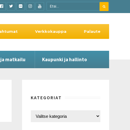
ahtumat
Verkkokauppa
Palaute
 ja matkailu
Kaupunki ja hallinto
KATEGORIAT