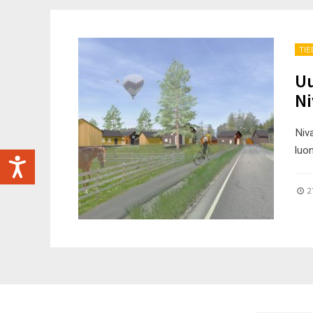
TI
Uu
Ni
Niva
luon
21