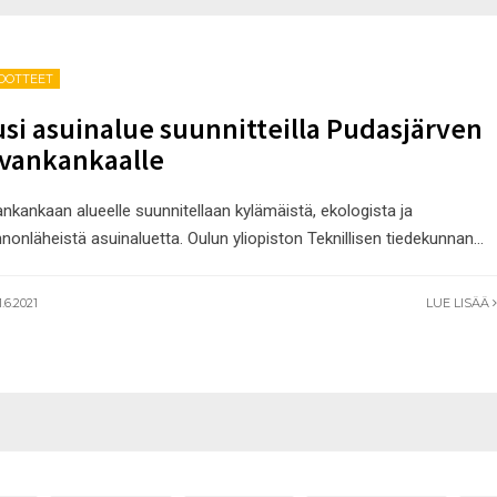
EDOTTEET
si asuinalue suunnitteilla Pudasjärven
vankankaalle
nkankaan alueelle suunnitellaan kylämäistä, ekologista ja
nonläheistä asuinaluetta. Oulun yliopiston Teknillisen tiedekunnan
...
.6.2021
LUE LISÄÄ