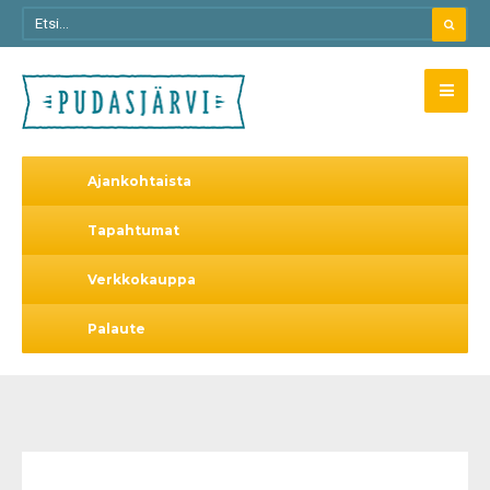
Ajankohtaista
Tapahtumat
Verkkokauppa
Palaute