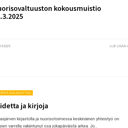
orisovaltuuston kokousmuistio
.3.2025
.3.2025
LUE LISÄÄ
MPPA KALAKATTAA
idetta ja kirjoja
asjärven kirjastolla ja nuorisotoimessa keskinäinen yhteistyö on
ien varrella vakiintunut osa jokapäiväistä arkea. Jo
...