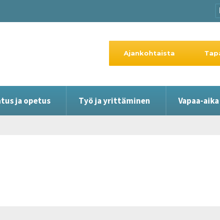
Ajankohtaista
Tap
tus ja opetus
Työ ja yrittäminen
Vapaa-aika