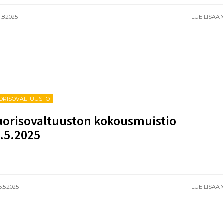
.8.2025
LUE LISÄÄ
ORISOVALTUUSTO
orisovaltuuston kokousmuistio
.5.2025
6.5.2025
LUE LISÄÄ