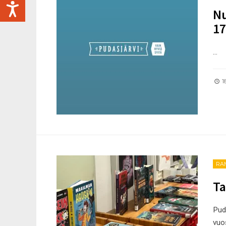
Nu
17
...
18
RA
Ta
Pud
vuos