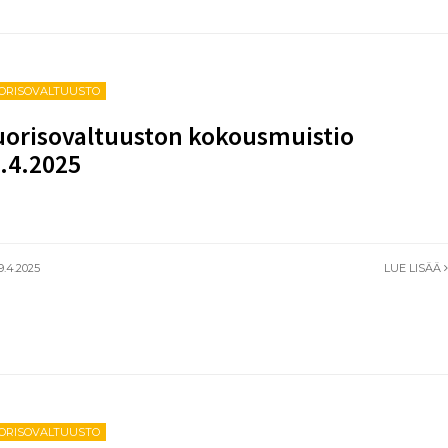
ORISOVALTUUSTO
orisovaltuuston kokousmuistio
.4.2025
9.4.2025
LUE LISÄÄ
ORISOVALTUUSTO