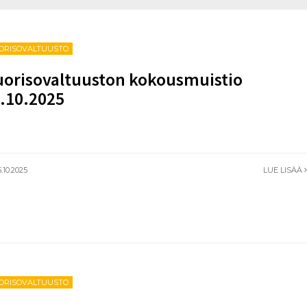
ORISOVALTUUSTO
orisovaltuuston kokousmuistio
.10.2025
.10.2025
LUE LISÄÄ
ORISOVALTUUSTO