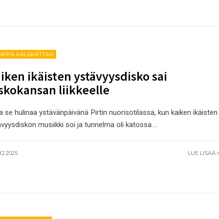
MPPA KALAKATTAA
iken ikäisten ystävyysdisko sai
skokansan liikkeelle
a se hulinaa ystävänpäivänä Pirtin nuorisotilassa, kun kaiken ikäisten
ävyysdiskon musiikki soi ja tunnelma oli katossa.
...
.2.2025
LUE LISÄÄ