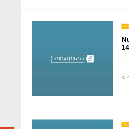
NU
Nu
14
...
2
NU