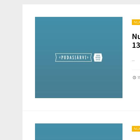
NU
Nu
13
...
15
NU