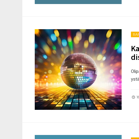
RA
Ka
di
Olip
yst
18