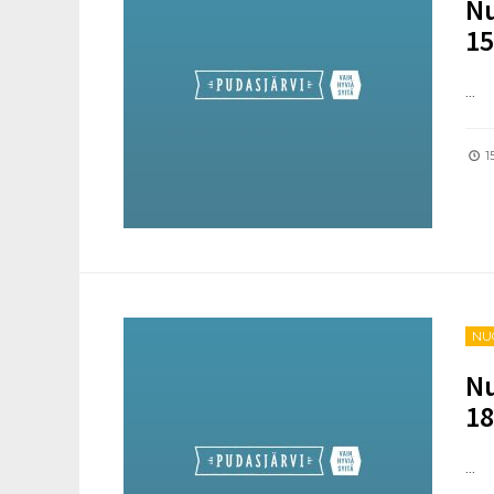
Nu
15
...
15
NU
Nu
18
...