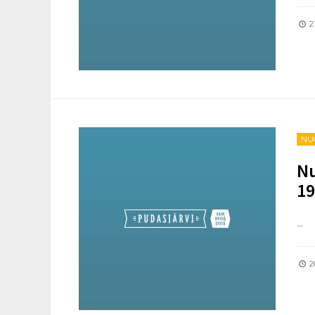
21
NU
Nu
19
...
2