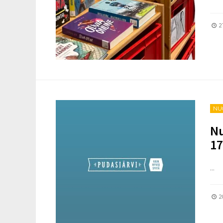
21
NU
Nu
17
...
2