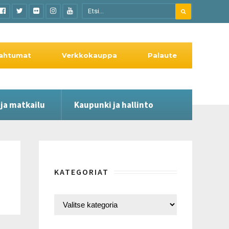
ahtumat
Verkkokauppa
Palaute
 ja matkailu
Kaupunki ja hallinto
KATEGORIAT