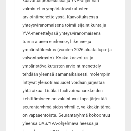
kaavoitusprosessissa ja YVA-ohjelman
valmistelun ympäristövaikutusten
arviointimenettelyssä. Kaavoituksessa
yhteysviranomaisena toimii sijaintikunta ja
YVA-menettelyssä yhteysviranomaisena
toimii alueen elinkeino-, liikenne- ja
ympäristökeskus (vuoden 2026 alusta lupa- ja
valvontavirasto). Koska kaavoitus ja
ympäristövaikutusten arviointimenettely
tehdään yleensä samanaikaisesti, molempiin
liittyvät yleisötilaisuudet voidaan järjestää
yhtä aikaa. Lisäksi tuulivoimahankkeiden
kehittämiseen on vakiintunut tapa järjestää
seurantaryhmä sidosryhmille, vaikkakin tämä
on vapaaehtoista. Seurantaryhmä kokoontuu
yleensä OAS/YVA-ohjelmavaiheessa ja