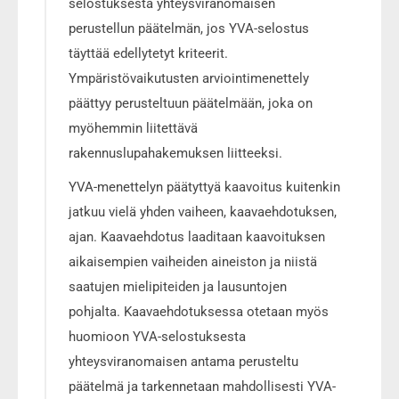
selostuksesta yhteysviranomaisen
perustellun päätelmän, jos YVA-selostus
täyttää edellytetyt kriteerit.
Ympäristövaikutusten arviointimenettely
päättyy perusteltuun päätelmään, joka on
myöhemmin liitettävä
rakennuslupahakemuksen liitteeksi.
YVA-menettelyn päätyttyä kaavoitus kuitenkin
jatkuu vielä yhden vaiheen, kaavaehdotuksen,
ajan. Kaavaehdotus laaditaan kaavoituksen
aikaisempien vaiheiden aineiston ja niistä
saatujen mielipiteiden ja lausuntojen
pohjalta. Kaavaehdotuksessa otetaan myös
huomioon YVA-selostuksesta
yhteysviranomaisen antama perusteltu
päätelmä ja tarkennetaan mahdollisesti YVA-