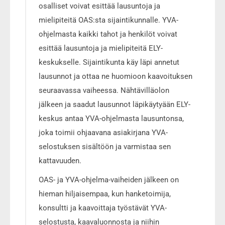
osalliset voivat esittää lausuntoja ja
mielipiteitä OAS:sta sijaintikunnalle. YVA-
ohjelmasta kaikki tahot ja henkilöt voivat
esittää lausuntoja ja mielipiteitä ELY-
keskukselle. Sijaintikunta käy läpi annetut
lausunnot ja ottaa ne huomioon kaavoituksen
seuraavassa vaiheessa. Nähtävilläolon
jälkeen ja saadut lausunnot läpikäytyään ELY-
keskus antaa YVA-ohjelmasta lausuntonsa,
joka toimii ohjaavana asiakirjana YVA-
selostuksen sisältöön ja varmistaa sen
kattavuuden.
OAS- ja YVA-ohjelma-vaiheiden jälkeen on
hieman hiljaisempaa, kun hanketoimija,
konsultti ja kaavoittaja työstävät YVA-
selostusta, kaavaluonnosta ja niihin