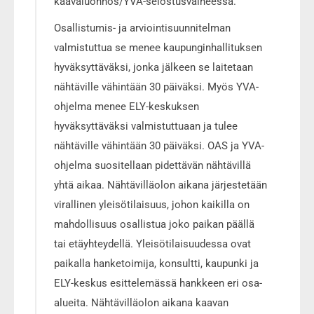
kaavaluonnos/YVA-selostusvaiheessa.
Osallistumis- ja arviointisuunnitelman
valmistuttua se menee kaupunginhallituksen
hyväksyttäväksi, jonka jälkeen se laitetaan
nähtäville vähintään 30 päiväksi. Myös YVA-
ohjelma menee ELY-keskuksen
hyväksyttäväksi valmistuttuaan ja tulee
nähtäville vähintään 30 päiväksi. OAS ja YVA-
ohjelma suositellaan pidettävän nähtävillä
yhtä aikaa. Nähtävilläolon aikana järjestetään
virallinen yleisötilaisuus, johon kaikilla on
mahdollisuus osallistua joko paikan päällä
tai etäyhteydellä. Yleisötilaisuudessa ovat
paikalla hanketoimija, konsultti, kaupunki ja
ELY-keskus esittelemässä hankkeen eri osa-
alueita. Nähtävilläolon aikana kaavan