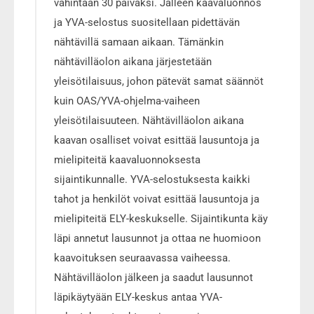
vähintään 30 päiväksi. Jälleen kaavaluonnos
ja YVA-selostus suositellaan pidettävän
nähtävillä samaan aikaan. Tämänkin
nähtävilläolon aikana järjestetään
yleisötilaisuus, johon pätevät samat säännöt
kuin OAS/YVA-ohjelma-vaiheen
yleisötilaisuuteen. Nähtävilläolon aikana
kaavan osalliset voivat esittää lausuntoja ja
mielipiteitä kaavaluonnoksesta
sijaintikunnalle. YVA-selostuksesta kaikki
tahot ja henkilöt voivat esittää lausuntoja ja
mielipiteitä ELY-keskukselle. Sijaintikunta käy
läpi annetut lausunnot ja ottaa ne huomioon
kaavoituksen seuraavassa vaiheessa.
Nähtävilläolon jälkeen ja saadut lausunnot
läpikäytyään ELY-keskus antaa YVA-