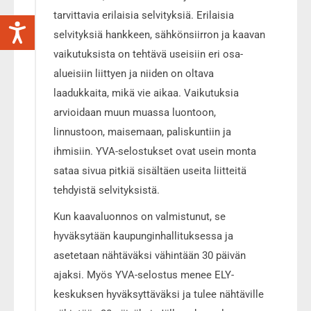
tarvittavia erilaisia selvityksiä. Erilaisia
selvityksiä hankkeen, sähkönsiirron ja kaavan
vaikutuksista on tehtävä useisiin eri osa-
alueisiin liittyen ja niiden on oltava
laadukkaita, mikä vie aikaa. Vaikutuksia
arvioidaan muun muassa luontoon,
linnustoon, maisemaan, paliskuntiin ja
ihmisiin. YVA-selostukset ovat usein monta
sataa sivua pitkiä sisältäen useita liitteitä
tehdyistä selvityksistä.
Kun kaavaluonnos on valmistunut, se
hyväksytään kaupunginhallituksessa ja
asetetaan nähtäväksi vähintään 30 päivän
ajaksi. Myös YVA-selostus menee ELY-
keskuksen hyväksyttäväksi ja tulee nähtäville