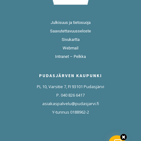
Julkisuus ja tietosuoja
Saavutettavuusseloste
Sivukartta
Webmail
Intranet – Pelkka
PUDASJÄRVEN KAUPUNKI
PL 10, Varsitie 7, FI 93101 Pudasjärvi
P. 040 826 6417
asiakaspalvelu@pudasjarvi.fi
Y-tunnus 0188962-2