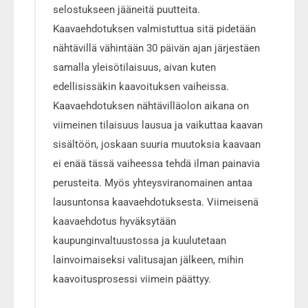
selostukseen jääneitä puutteita.
Kaavaehdotuksen valmistuttua sitä pidetään
nähtävillä vähintään 30 päivän ajan järjestäen
samalla yleisötilaisuus, aivan kuten
edellisissäkin kaavoituksen vaiheissa.
Kaavaehdotuksen nähtävilläolon aikana on
viimeinen tilaisuus lausua ja vaikuttaa kaavan
sisältöön, joskaan suuria muutoksia kaavaan
ei enää tässä vaiheessa tehdä ilman painavia
perusteita. Myös yhteysviranomainen antaa
lausuntonsa kaavaehdotuksesta. Viimeisenä
kaavaehdotus hyväksytään
kaupunginvaltuustossa ja kuulutetaan
lainvoimaiseksi valitusajan jälkeen, mihin
kaavoitusprosessi viimein päättyy.