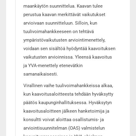
maankäytön suunnittelua. Kaavan tulee
perustua kaavan merkittävät vaikutukset
arvioivaan suunnitteluun. Silloin, kun
tuulivoimahankkeeseen on tehtävä
ympäristövaikutusten arviointimenettely,
voidaan sen sisältöä hyödyntää kaavoituksen
vaikutusten arvioinnissa. Yleensä kaavoitus
ja YVA-menettely etenevätkin
samanaikaisesti.
Virallinen vaihe tuulivoimahankkeissa alkaa,
kun kaavoitusaloitteesta tehdään hyväksytty
päätös kaupunginhallituksessa. Hyväksytyn
kaavoitusaloitteen jälkeen hanketoimija ja
konsultti voivat aloittaa osallistumis- ja
arviointisuunnitelman (OAS) valmistelun