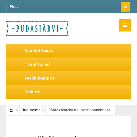
Ajankohtaista
Tapahtumat
Verkkokauppa
Palaute
Tuulivoima
Päätöksenteko tuulivoimahankkeissa