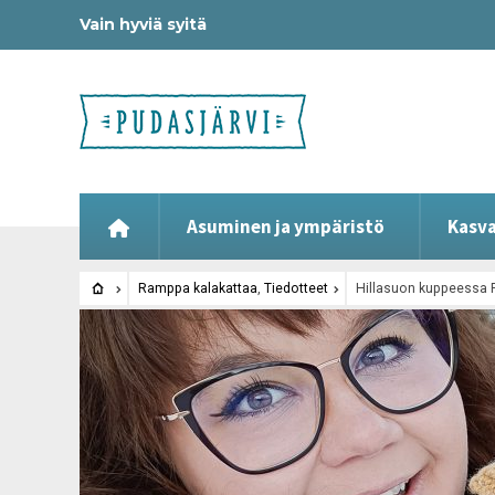
Vain hyviä syitä
Asuminen ja ympäristö
Kasva
Ramppa kalakattaa
,
Tiedotteet
Hillasuon kuppeessa P