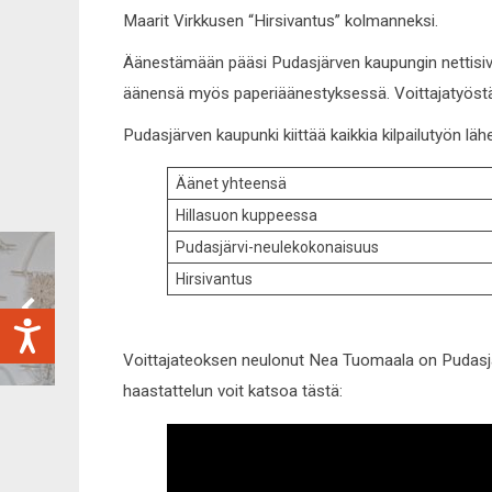
Maarit Virkkusen “Hirsivantus” kolmanneksi.
Äänestämään pääsi Pudasjärven kaupungin nettisivuje
äänensä myös paperiäänestyksessä. Voittajatyöstä 
Pudasjärven kaupunki kiittää kaikkia kilpailutyön lähe
Äänet yhteensä
Hillasuon kuppeessa
Pudasjärvi-neulekokonaisuus
Hirsivantus
Voittajateoksen neulonut Nea Tuomaala on Pudasjär
haastattelun voit katsoa tästä: