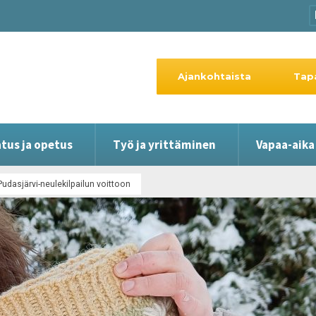
Ajankohtaista
Tap
tus ja opetus
Työ ja yrittäminen
Vapaa-aika
udasjärvi-neulekilpailun voittoon