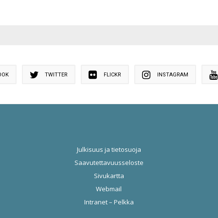
OOK
TWITTER
FLICKR
INSTAGRAM
Julkisuus ja tietosuoja
Saavutettavuusseloste
Sivukartta
Webmail
Intranet – Pelkka