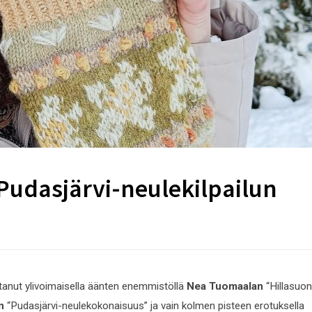
Pudasjärvi-neulekilpailun
ttanut ylivoimaisella äänten enemmistöllä
Nea Tuomaalan
“Hillasuon
n
“Pudasjärvi-neulekokonaisuus” ja vain kolmen pisteen erotuksella