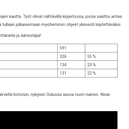
n kautta. Työt olivat nähtävillä kirjastossa, jossa saattoi antaa
tullaan julkaisemaan myöhemmin ohjeet yleisesti käytettäväksi.
ttäneitä ja äänestäjiä!
591
326
55 %
134
23 %
131
22 %
veltä kotoisin, nykyisin Oulussa asuva nuori nainen. Nean