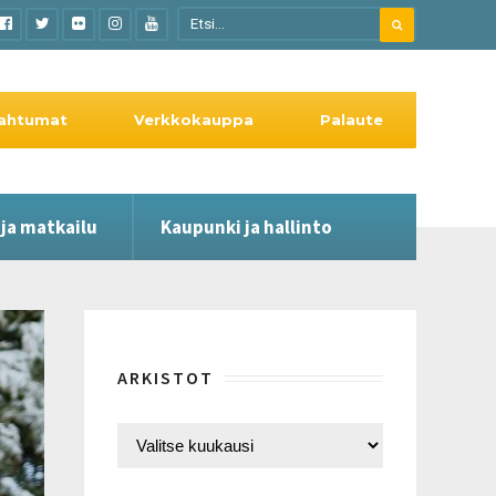
ahtumat
Verkkokauppa
Palaute
 ja matkailu
Kaupunki ja hallinto
ARKISTOT