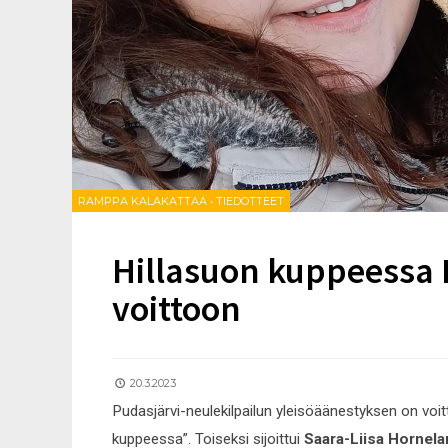
RAMPPA KALAKATTAA
•
TIEDOTTEET
Hillasuon kuppeessa 
voittoon
20.3.2023
Pudasjärvi-neulekilpailun yleisöäänestyksen on voi
kuppeessa”. Toiseksi sijoittui
Saara-Liisa Hornela