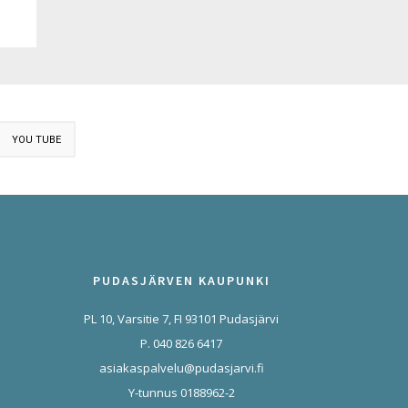
YOU TUBE
PUDASJÄRVEN KAUPUNKI
PL 10, Varsitie 7, FI 93101 Pudasjärvi
P. 040 826 6417
asiakaspalvelu@pudasjarvi.fi
Y-tunnus 0188962-2