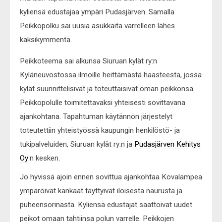
kyliensä edustajaa ympäri Pudasjärven. Samalla
Peikkopolku sai uusia asukkaita varrelleen lähes
kaksikymmentä.
Peikkoteema sai alkunsa Siuruan kylät ry:n
Kyläneuvostossa ilmoille heittämästä haasteesta, jossa
kylät suunnittelisivat ja toteuttaisivat oman peikkonsa
Peikkopolulle toimitettavaksi yhteisesti sovittavana
ajankohtana. Tapahtuman käytännön järjestelyt
toteutettiin yhteistyössä kaupungin henkilöstö- ja
tukipalveluiden, Siuruan kylät ry:n ja
Pudasjärven Kehitys
Oy
:n kesken.
Jo hyvissä ajoin ennen sovittua ajankohtaa Kovalampea
ympäröivät kankaat täyttyivät iloisesta naurusta ja
puheensorinasta. Kyliensä edustajat saattoivat uudet
peikot omaan tahtiinsa polun varrelle. Peikkojen