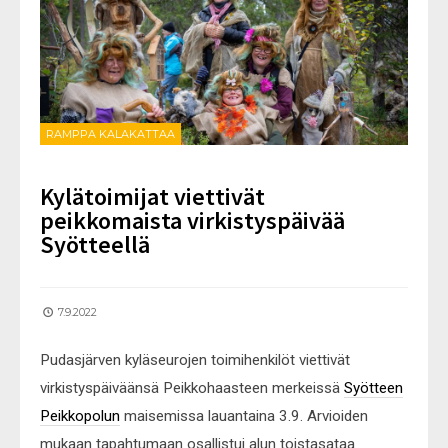
RAMPPA KALAKATTAA
Kylätoimijat viettivät
peikkomaista virkistyspäivää
Syötteellä
7.9.2022
Pudasjärven kyläseurojen toimihenkilöt viettivät
virkistyspäiväänsä Peikkohaasteen merkeissä
Syötteen
Peikkopolun
maisemissa lauantaina 3.9. Arvioiden
mukaan tapahtumaan osallistui alun toistasataa