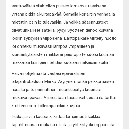
saattoväkeä vilahtelikin puitten lomassa tasaisena
virtana pitkin alkuiltapäivää. Samalla korjailtiin vanhaa ja
mietittiin osin jo tulevaakin. Ja vaikka sääennusteet
olivat uhkailleet sateilla, pysyi Syötteen tienoo kuivana,
joskin syksyisen vilpoisena. Lähtöpaikalle viritelty nuotio
loi onneksi mukavasti lämpöä ympärilleen ja
siuruankyläläisten makkaranpaistopiste suolsi kuumaa
makkaraa kuin pieni tehdas suoraan nälkäisiin suihin.
Päivän ohjelmasta vastasi epävirallinen
pitäjäntrubaduuri Marko Väyrynen, jonka peikkomaisen
hauska ja toiminnallinen musiikkiesitys kruunasi
mukavan päivän. Viimeistään tässä vaiheessa ilo tarttui
kaikkein mörökölleimpäänkin kävijään.
Pudasjärven kaupunki kiittää lämpimästi kaikkia
tapahtumassa mukana olleita ja yhteistyökumppaneita!