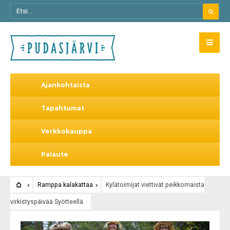
Ajankohtaista
Tapahtumat
Verkkokauppa
Palaute
Ramppa kalakattaa
Kylätoimijat viettivät peikkomaista
virkistyspäivää Syötteellä