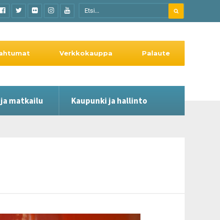
ahtumat
Verkkokauppa
Palaute
 ja matkailu
Kaupunki ja hallinto