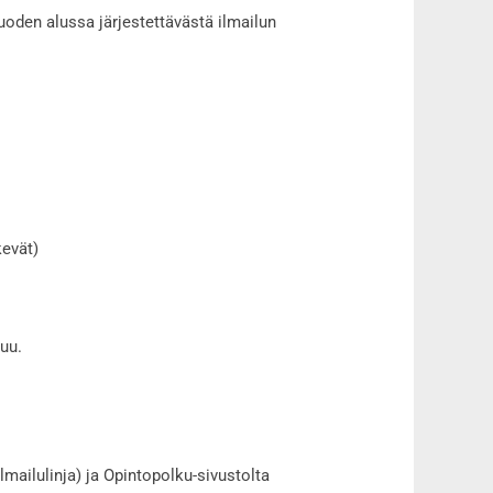
uoden alussa järjestettävästä ilmailun
kevät)
uu.
lmailulinja) ja Opintopolku-sivustolta