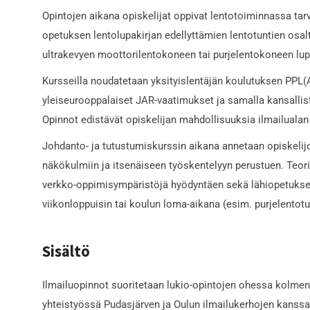
Opintojen aikana opiskelijat oppivat lentotoiminnassa tarv
opetuksen lentolupakirjan edellyttämien lentotuntien osalt
ultrakevyen moottorilentokoneen tai purjelentokoneen lupa
Kursseilla noudatetaan yksityislentäjän koulutuksen PPL(
yleiseurooppalaiset JAR-vaatimukset ja samalla kansalli
Opinnot edistävät opiskelijan mahdollisuuksia ilmailuala
Johdanto- ja tutustumiskurssin aikana annetaan opiskelijoil
näkökulmiin ja itsenäiseen työskentelyyn perustuen. Teori
verkko-oppimisympäristöjä hyödyntäen sekä lähiopetuksena,
viikonloppuisin tai koulun loma-aikana (esim. purjelentotu
Sisältö
Ilmailuopinnot suoritetaan lukio-opintojen ohessa kolmen
yhteistyössä Pudasjärven ja Oulun ilmailukerhojen kanss