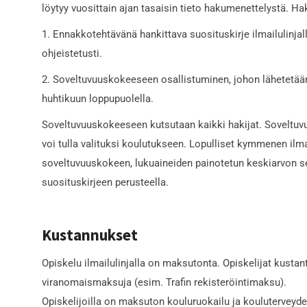
löytyy vuosittain ajan tasaisin tieto hakumenettelystä. H
1. Ennakkotehtävänä hankittava suosituskirje ilmailulinja
ohjeistetusti.
2. Soveltuvuuskokeeseen osallistuminen, johon lähetetään 
huhtikuun loppupuolella.
Soveltuvuuskokeeseen kutsutaan kaikki hakijat. Soveltuv
voi tulla valituksi koulutukseen. Lopulliset kymmenen ilmai
soveltuvuuskokeen, lukuaineiden painotetun keskiarvon 
suosituskirjeen perusteella.
Kustannukset
Opiskelu ilmailulinjalla on maksutonta. Opiskelijat kustant
viranomaismaksuja (esim. Trafin rekisteröintimaksu).
Opiskelijoilla on maksuton kouluruokailu ja kouluterveyd