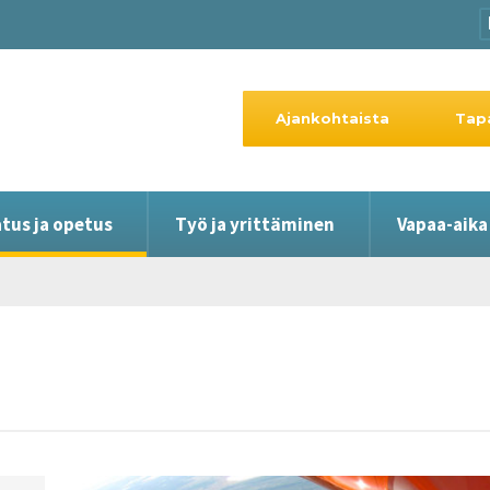
Ajankohtaista
Tap
tus ja opetus
Työ ja yrittäminen
Vapaa-aika