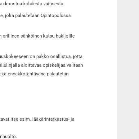
aku koostuu kahdesta vaiheesta:
lle, joka palautetaan Opintopolussa
erillinen sähköinen kutsu hakijoille
uuskokeeseen on pakko osallistua, jotta
lulinjalla aloittavaa opiskelijaa valitaan
sekä ennakkotehtävänä palautetun
avat itse esim. lääkärintarkastus- ja
enhuolto.