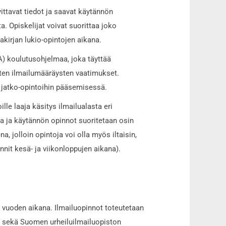
ittavat tiedot ja saavat käytännön
a. Opiskelijat voivat suorittaa joko
kirjan lukio-opintojen aikana.
A) koulutusohjelmaa, joka täyttää
sten ilmailumääräysten vaatimukset.
n jatko-opintoihin pääsemisessä.
le laaja käsitys ilmailualasta eri
a ja käytännön opinnot suoritetaan osin
 jolloin opintoja voi olla myös iltaisin,
nnit kesä- ja viikonloppujen aikana).
 vuoden aikana. Ilmailuopinnot toteutetaan
a sekä Suomen urheiluilmailuopiston