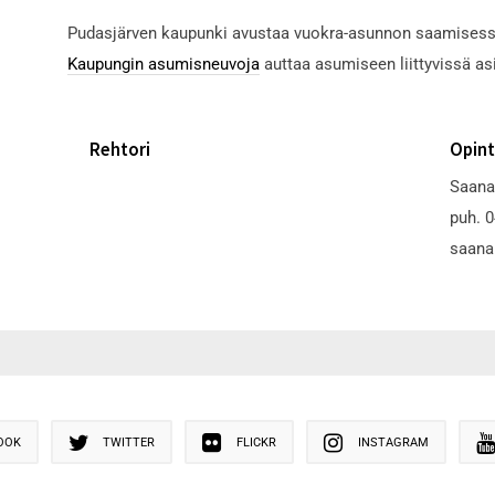
Pudasjärven kaupunki avustaa vuokra-asunnon saamisessa 
Kaupungin asumisneuvoja
auttaa asumiseen liittyvissä as
Rehtori
Opint
Saana
puh. 
saana
OOK
TWITTER
FLICKR
INSTAGRAM