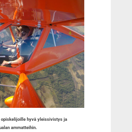
piskelijoille hyvä yleissivistys ja
lualan ammatteihin.