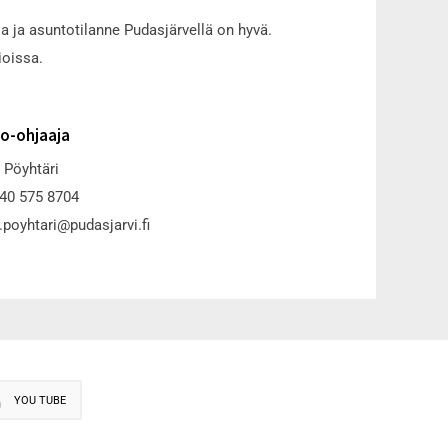
ja asuntotilanne Pudasjärvellä on hyvä.
ioissa.
o-ohjaaja
 Pöyhtäri
040 575 8704
.poyhtari@pudasjarvi.fi
YOU TUBE