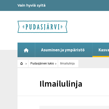
Vain hyviä syitä
Asuminen ja ympäristö
Kasva
Pudasjärven lukio
Ilmailulinja
Ilmailulinja