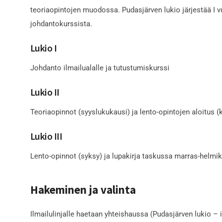
teoriaopintojen muodossa. Pudasjärven lukio järjestää I v
johdantokurssista.
Lukio I
Johdanto ilmailualalle ja tutustumiskurssi
Lukio II
Teoriaopinnot (syyslukukausi) ja lento-opintojen aloitus (
Lukio III
Lento-opinnot (syksy) ja lupakirja taskussa marras-helmik
Hakeminen ja valinta
Ilmailulinjalle haetaan yhteishaussa (Pudasjärven lukio – i