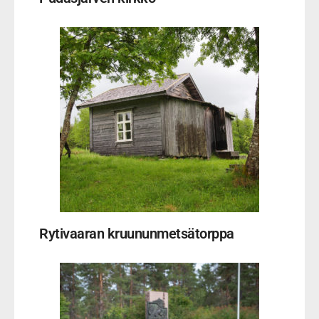
Rytivaaran kruununmetsätorppa