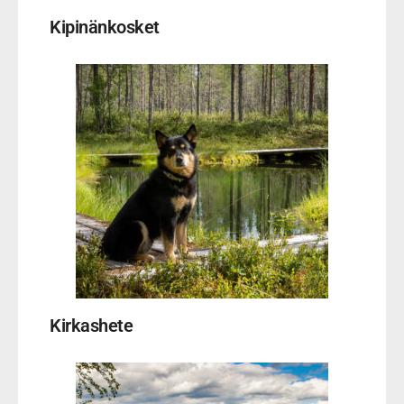
Kipinänkosket
Kirkashete