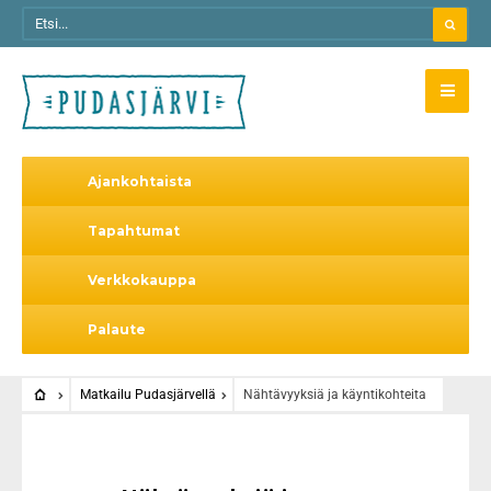
Ajankohtaista
Tapahtumat
Verkkokauppa
Palaute
Matkailu Pudasjärvellä
Nähtävyyksiä ja käyntikohteita