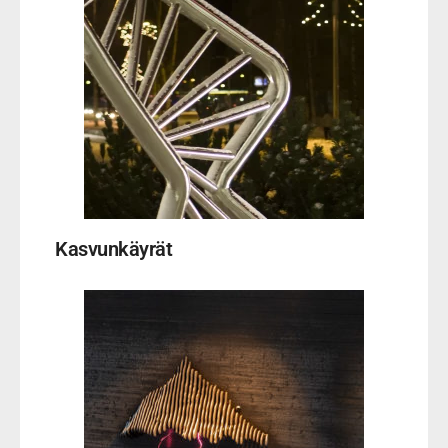
Kasvunkäyrät