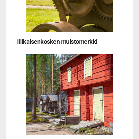
Illikaisenkosken muistomerkki