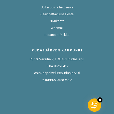
Julkisuus ja tietosuoja
Saavutettavuusseloste
Sivukartta
Webmail
Intranet – Pelkka
PUDASJÄRVEN KAUPUNKI
PL 10, Varsitie 7, FI 93101 Pudasjärvi
P. 040 826 6417
asiakaspalvelu@pudasjarvi.fi
Y-tunnus 0188962-2