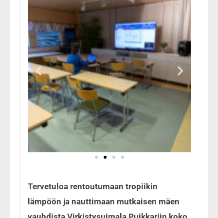
Tervetuloa rentoutumaan tropiikin
lämpöön ja nauttimaan mutkaisen mäen
vauhdista Virkistysuimala Puikkariin koko