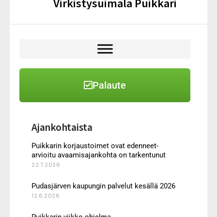
Virkistysuimala Puikkari
Palaute
Ajankohtaista
Puikkarin korjaustoimet ovat edenneet-
arvioitu avaamisajankohta on tarkentunut
22.7.2026
Pudasjärven kaupungin palvelut kesällä 2026
12.6.2026
Puikkarin viikko-ohjelma