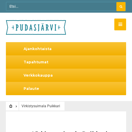
Ajankohtaista
Tapahtumat
Verkkokauppa
Palaute
Virkistysuimala Puikkari