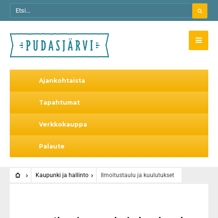
Ajankohtaista
Tapahtumat
Verkkokauppa
Palaute
Kaupunki ja hallinto
Ilmoitustaulu ja kuulutukset