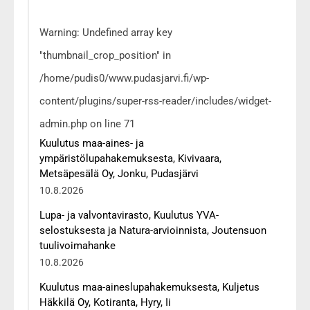
Warning: Undefined array key
"thumbnail_crop_position" in
/home/pudis0/www.pudasjarvi.fi/wp-
content/plugins/super-rss-reader/includes/widget-
admin.php on line 71
Kuulutus maa-aines- ja
ympäristölupahakemuksesta, Kivivaara,
Metsäpesälä Oy, Jonku, Pudasjärvi
10.8.2026
Lupa- ja valvontavirasto, Kuulutus YVA-
selostuksesta ja Natura-arvioinnista, Joutensuon
tuulivoimahanke
10.8.2026
Kuulutus maa-aineslupahakemuksesta, Kuljetus
Häkkilä Oy, Kotiranta, Hyry, Ii