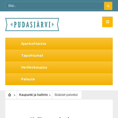
Ajankohtaista
Tapahtumat
Verkkokauppa
Palaute
Kaupunki ja hallinto
Sisäiset palvelut