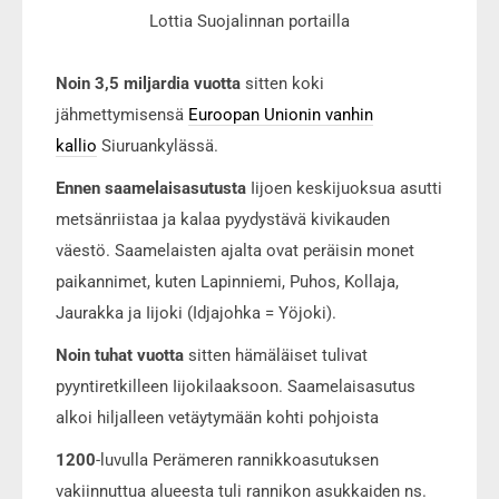
Lottia Suojalinnan portailla
Noin 3,5 miljardia vuotta
sitten koki
jähmettymisensä
Euroopan Unionin vanhin
kallio
Siuruankylässä.
Ennen saamelaisasutusta
Iijoen keskijuoksua asutti
metsänriistaa ja kalaa pyydystävä kivikauden
väestö. Saamelaisten ajalta ovat peräisin monet
paikannimet, kuten Lapinniemi, Puhos, Kollaja,
Jaurakka ja Iijoki (Idjajohka = Yöjoki).
Noin tuhat vuotta
sitten hämäläiset tulivat
pyyntiretkilleen Iijokilaaksoon. Saamelaisasutus
alkoi hiljalleen vetäytymään kohti pohjoista
1200
-luvulla Perämeren rannikkoasutuksen
vakiinnuttua alueesta tuli rannikon asukkaiden ns.