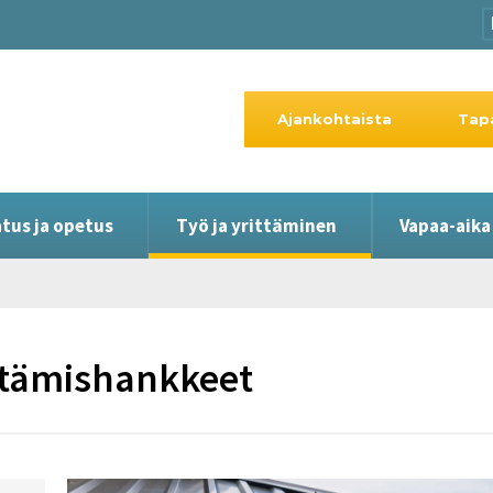
Ajankohtaista
Tap
tus ja opetus
Työ ja yrittäminen
Vapaa-aika
ttämishankkeet