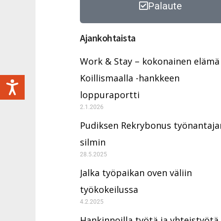
Palaute
Ajankohtaista
Work & Stay – kokonainen elämä
Koillismaalla -hankkeen
loppuraportti
2.1.2026
Pudiksen Rekrybonus työnantaja
silmin
28.5.2025
Jalka työpaikan oven väliin
työkokeilussa
4.2.2025
Hankinnoilla työtä ja yhteistyötä