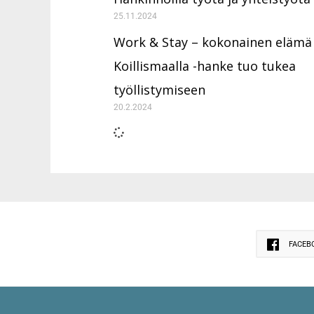
25.11.2024
Work & Stay – kokonainen elämä
Koillismaalla -hanke tuo tukea
työllistymiseen
20.2.2024
FACEB