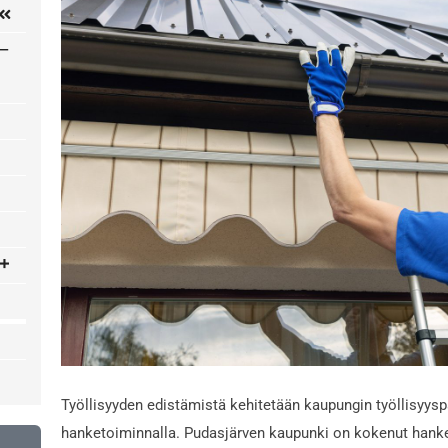
Työllisyyden edistämistä kehitetään kaupungin työllisyyspal
hanketoiminnalla. Pudasjärven kaupunki on kokenut hanketo