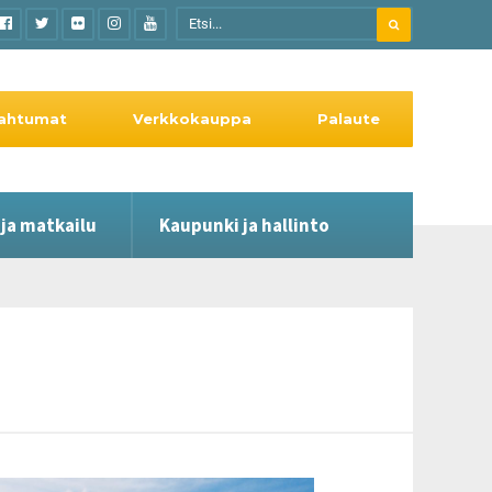
ahtumat
Verkkokauppa
Palaute
 ja matkailu
Kaupunki ja hallinto