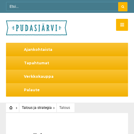
Ajankohtaista
Tapahtumat
Verkkokauppa
Palaute
Talous ja strategia
Talous