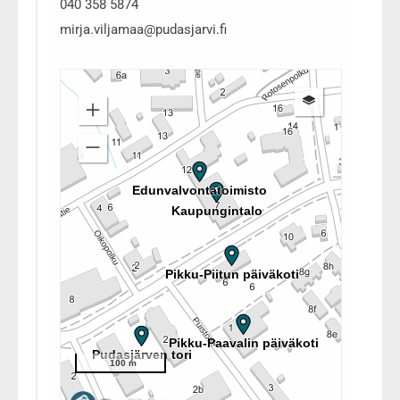
040 358 5874
mirja.viljamaa@pudasjarvi.fi