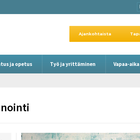
Ajankohtaista
Tap
tus ja opetus
Työ ja yrittäminen
Vapaa-aika
inointi