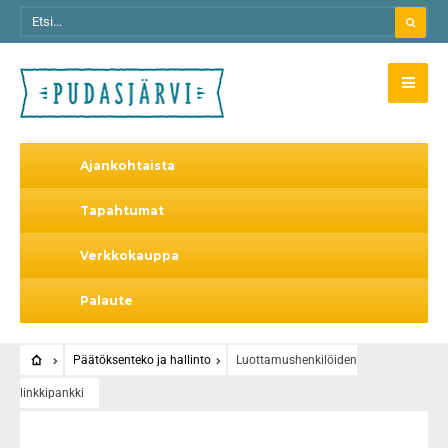
Ajankohtaista
Tapahtumat
Verkkokauppa
Palaute
Päätöksenteko ja hallinto
Luottamushenkilöiden
linkkipankki