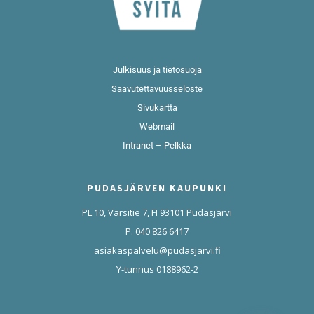
Julkisuus ja tietosuoja
Saavutettavuusseloste
Sivukartta
Webmail
Intranet – Pelkka
PUDASJÄRVEN KAUPUNKI
PL 10, Varsitie 7, FI 93101 Pudasjärvi
P. 040 826 6417
asiakaspalvelu@pudasjarvi.fi
Y-tunnus 0188962-2