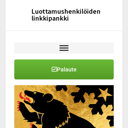
Luottamushenkilöiden
linkkipankki
Palaute