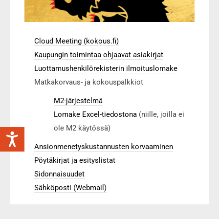
Cloud Meeting (kokous.fi)
Kaupungin toimintaa ohjaavat asiakirjat
Luottamushenkilörekisterin ilmoituslomake
Matkakorvaus- ja kokouspalkkiot
M2-järjestelmä
Lomake Excel-tiedostona
(niille, joilla ei
ole M2 käytössä)
Ansionmenetyskustannusten korvaaminen
Pöytäkirjat ja esityslistat
Sidonnaisuudet
Sähköposti (Webmail)