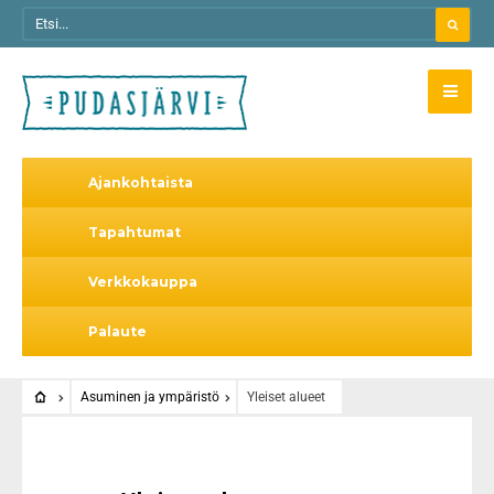
Ajankohtaista
Tapahtumat
Verkkokauppa
Palaute
Asuminen ja ympäristö
Yleiset alueet