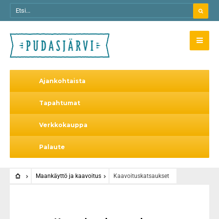
Ajankohtaista
Tapahtumat
Verkkokauppa
Palaute
Maankäyttö ja kaavoitus
Kaavoituskatsaukset