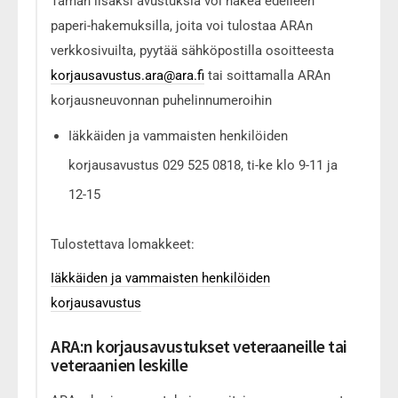
Tämän lisäksi avustuksia voi hakea edelleen
paperi-hakemuksilla, joita voi tulostaa ARAn
verkkosivuilta, pyytää sähköpostilla osoitteesta
korjausavustus.ara@ara.fi
tai soittamalla ARAn
korjausneuvonnan puhelinnumeroihin
Iäkkäiden ja vammaisten henkilöiden
korjausavustus 029 525 0818, ti-ke klo 9-11 ja
12-15
Tulostettava lomakkeet:
Iäkkäiden ja vammaisten henkilöiden
korjausavustus
ARA:n korjausavustukset veteraaneille tai
veteraanien leskille