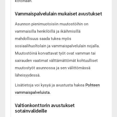
kotonaan.
Vammaispalvelulain mukaiset avustukset
Asunnon pienimuotoisiin muutostöihin on
vammaisilla henkilöillä ja ikäihmisillä
mahdollisuus saada tukea myös
sosiaalihuoltolain ja vammaispalvelulain nojalla.
Muutostöinä korvattavat työt ovat vamman tai
sairauden vaatimat välttämättömät kohtuulliset
muutostyöt asunnossa ja sen välittömässä
läheisyydessä.
Lisätietoja voi kysyä ja avustusta hakea
Pohteen
vammaispalveluista.
Valtionkonttorin avustukset
sotainvalideille