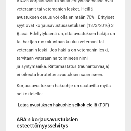
ARA:n korjausavustuksissa erityisasemassa ovat
veteraanit tai veteraanien lesket. Heillä
avustuksen osuus voi olla enintään 70%. Erityiset
syyt ovat korjausavustusasetuksen (1373/2016) 3
§:ssä. Edellytyksenä on, että avustuksen hakija on
tai hakijan ruokakuntaan kuuluu veteraani tai
veteraanin leski. Jos hakija on veteraanin leski,
tarvitaan veteraanina toimineen nimi
ja syntymäaika. Rintamastatus (rauhanturvaaja)
ei oikeuta korotetun avustuksen saamiseen.
Korjausavustuksen hakuohje on saatavilla myös
selkokielellä:
Lataa avustuksen hakuohje selkokielellä (PDF)
ARA:n korjausavustuksien
esteettömyysselvitys