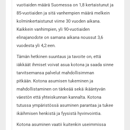
vuotiaiden määrä Suomessa on 1,8 kertaistunut ja
85-vuotiaiden ja sitä vanhempien määrä melkein
kolminkertaistunut viime 30 vuoden aikana.
Kaikkein vanhimpien, yli 90-vuotiaiden
elinajanodote on samana aikana noussut 3,6
vuodesta yli 4,2:een.
Tämän hetkinen suuntaus ja tavoite on, että
iäkkäät ihmiset voivat asua kotona ja saada sinne
tarvitsemansa palvelut mahdollisimman
pitkään. Kotona asumisen tukeminen ja
mahdollistaminen on tärkeää sekä ikääntyvän
väestön että yhteiskunnan kannalta. Kotona
tutussa ympäristössä asuminen parantaa ja tukee
ikäihmisen henkistä ja fyysistä hyvinvointia.
Kotona asuminen vaatii kuitenkin useimmissa