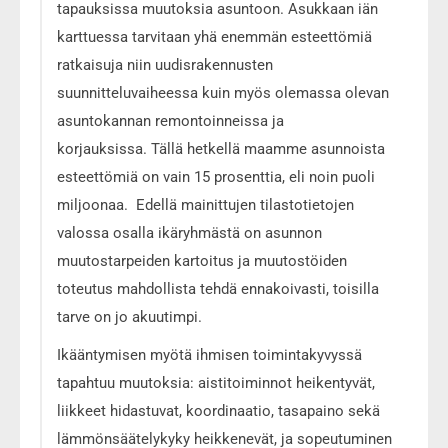
tapauksissa muutoksia asuntoon. Asukkaan iän
karttuessa tarvitaan yhä enemmän esteettömiä
ratkaisuja niin uudisrakennusten
suunnitteluvaiheessa kuin myös olemassa olevan
asuntokannan remontoinneissa ja
korjauksissa. Tällä hetkellä maamme asunnoista
esteettömiä on vain 15 prosenttia, eli noin puoli
miljoonaa. Edellä mainittujen tilastotietojen
valossa osalla ikäryhmästä on asunnon
muutostarpeiden kartoitus ja muutostöiden
toteutus mahdollista tehdä ennakoivasti, toisilla
tarve on jo akuutimpi.
Ikääntymisen myötä ihmisen toimintakyvyssä
tapahtuu muutoksia: aistitoiminnot heikentyvät,
liikkeet hidastuvat, koordinaatio, tasapaino sekä
lämmönsäätelykyky heikkenevät, ja sopeutuminen