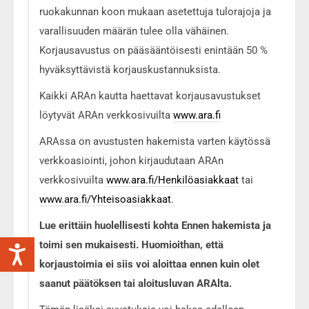
ruokakunnan koon mukaan asetettuja tulorajoja ja
varallisuuden määrän tulee olla vähäinen.
Korjausavustus on pääsääntöisesti enintään 50 %
hyväksyttävistä korjauskustannuksista.
Kaikki ARAn kautta haettavat korjausavustukset
löytyvät ARAn verkkosivuilta
www.ara.fi
ARAssa on avustusten hakemista varten käytössä
verkkoasiointi, johon kirjaudutaan ARAn
verkkosivuilta
www.ara.fi/Henkilöasiakkaat
tai
www.ara.fi/Yhteisoasiakkaat
.
Lue erittäin huolellisesti kohta Ennen hakemista ja
toimi sen mukaisesti. Huomioithan, että
korjaustoimia ei siis voi aloittaa ennen kuin olet
saanut päätöksen tai aloitusluvan
ARAlta
.