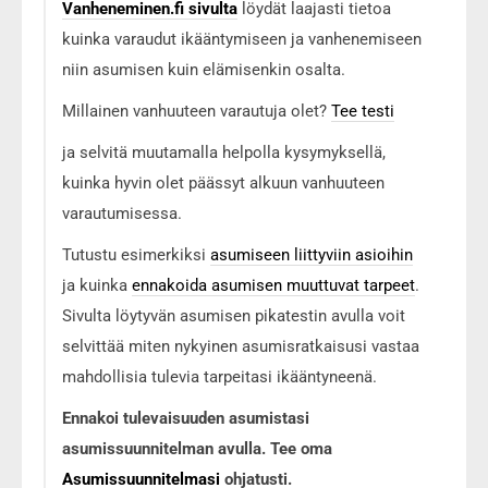
Vanheneminen.fi sivulta
löydät laajasti tietoa
kuinka varaudut ikääntymiseen ja vanhenemiseen
niin asumisen kuin elämisenkin osalta.
Millainen vanhuuteen varautuja olet?
Tee testi
ja selvitä muutamalla helpolla kysymyksellä,
kuinka hyvin olet päässyt alkuun vanhuuteen
varautumisessa.
Tutustu esimerkiksi
asumiseen liittyviin asioihin
ja kuinka
ennakoida asumisen muuttuvat tarpeet
.
Sivulta löytyvän asumisen pikatestin avulla voit
selvittää miten nykyinen asumisratkaisusi vastaa
mahdollisia tulevia tarpeitasi ikääntyneenä.
Ennakoi tulevaisuuden asumistasi
asumissuunnitelman avulla. Tee oma
Asumissuunnitelmasi
ohjatusti.