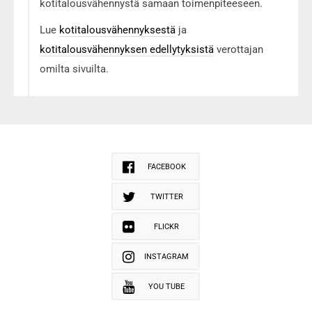
kotitalousvähennystä samaan toimenpiteeseen.
Lue
kotitalousvähennyksestä
ja
kotitalousvähennyksen edellytyksistä
verottajan
omilta sivuilta.
FACEBOOK
TWITTER
FLICKR
INSTAGRAM
YOU TUBE