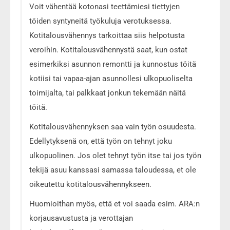
Voit vähentää kotonasi teettämiesi tiettyjen
töiden syntyneitä työkuluja verotuksessa.
Kotitalousvähennys tarkoittaa siis helpotusta
veroihin. Kotitalousvähennystä saat, kun ostat
esimerkiksi asunnon remontti ja kunnostus töitä
kotiisi tai vapaa-ajan asunnollesi ulkopuoliselta
toimijalta, tai palkkaat jonkun tekemään näitä
töitä.
Kotitalousvähennyksen saa vain työn osuudesta.
Edellytyksenä on, että työn on tehnyt joku
ulkopuolinen. Jos olet tehnyt työn itse tai jos työn
tekijä asuu kanssasi samassa taloudessa, et ole
oikeutettu kotitalousvähennykseen.
Huomioithan myös, että et voi saada esim. ARA:n
korjausavustusta ja verottajan