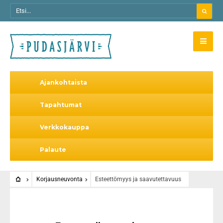
Ajankohtaista
Tapahtumat
Verkkokauppa
Palaute
Korjausneuvonta
Esteettömyys ja saavutettavuus