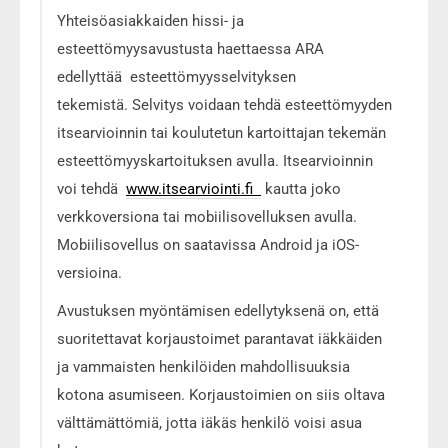
Yhteisöasiakkaiden hissi- ja
esteettömyysavustusta haettaessa ARA
edellyttää esteettömyysselvityksen
tekemistä. Selvitys voidaan tehdä esteettömyyden
itsearvioinnin tai koulutetun kartoittajan tekemän
esteettömyyskartoituksen avulla. Itsearvioinnin
voi tehdä
www.itsearviointi.fi
kautta joko
verkkoversiona tai mobiilisovelluksen avulla.
Mobiilisovellus on saatavissa Android ja iOS-
versioina.
Avustuksen myöntämisen edellytyksenä on, että
suoritettavat korjaustoimet parantavat iäkkäiden
ja vammaisten henkilöiden mahdollisuuksia
kotona asumiseen. Korjaustoimien on siis oltava
välttämättömiä, jotta iäkäs henkilö voisi asua