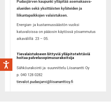
Pudasjärven kaupunki ylläpitää asemakaava-
alueiden sekä yksittäisten kyläteiden ja
liikuntapaikkojen valaistuksen.
Energian- ja kustannussäästön vuoksi
katuvaloissa on pääosin käytössä yösammutus
aikavälillä 23 – 05.
Tievalaistukseen liittyviä ylläpitotehtäviä
hoitaa palvelusopimusurakoitsija
Sähköurakointi ja -suunnittelu Liisanantti Oy
p. 040 128 0282
tievalot.pudasjarvi@liisananttioy.fi