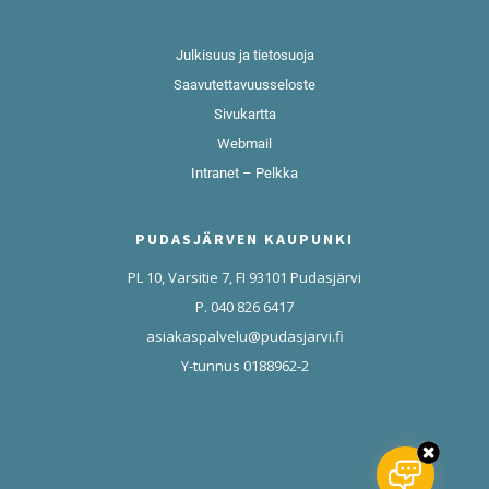
Julkisuus ja tietosuoja
Saavutettavuusseloste
Sivukartta
Webmail
Intranet – Pelkka
PUDASJÄRVEN KAUPUNKI
PL 10, Varsitie 7, FI 93101 Pudasjärvi
P. 040 826 6417
asiakaspalvelu@pudasjarvi.fi
Y-tunnus 0188962-2