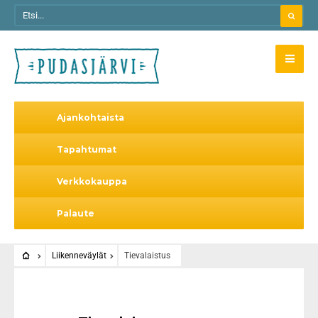
Ajankohtaista
Tapahtumat
Verkkokauppa
Palaute
Liikenneväylät
Tievalaistus