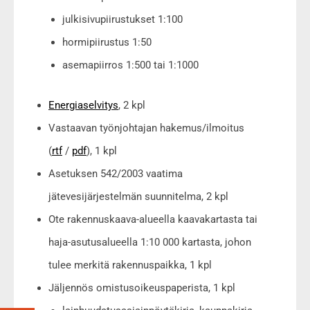
julkisivupiirustukset 1:100
hormipiirustus 1:50
asemapiirros 1:500 tai 1:1000
Energiaselvitys
, 2 kpl
Vastaavan työnjohtajan hakemus/ilmoitus
(
rtf
/
pdf
), 1 kpl
Asetuksen 542/2003 vaatima
jätevesijärjestelmän suunnitelma, 2 kpl
Ote rakennuskaava-alueella kaavakartasta tai
haja-asutusalueella 1:10 000 kartasta, johon
tulee merkitä rakennuspaikka, 1 kpl
Jäljennös omistusoikeuspaperista, 1 kpl