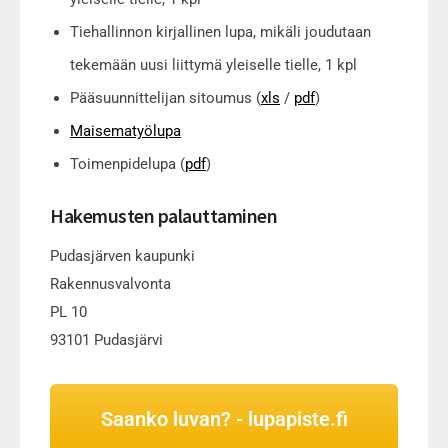
Tiehallinnon kirjallinen lupa, mikäli joudutaan
tekemään uusi liittymä yleiselle tielle, 1 kpl
Pääsuunnittelijan sitoumus (
xls
/
pdf
)
Maisematyölupa
Toimenpidelupa (
pdf
)
Hakemusten palauttaminen
Pudasjärven kaupunki
Rakennusvalvonta
PL 10
93101 Pudasjärvi
Saanko luvan? - lupapiste.fi