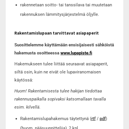
rakennetaan soitto- tai tanssilava tai muutetaan
rakennuksen lämmitysjärjestelmä öljylle.
Rakentamislupaan tarvittavat asiapaperit
Suosittelemme käyttämään ensisijaisesti sähköistä
hakemusta osoitteessa
www.lupapiste.fi
Hakemukseen tulee liittää seuraavat asiapaperit,
siltä osin, kuin ne eivät ole lupaviranomaisen
käytössä:
Huom! Rakentamisesta tulee hakijan tiedottaa
rakennuspaikalla sopivaksi katsomallaan tavalla
esim. kilvellä.
Rakentamislupahakemus täytettynä (
rtf
/
pdf
)
(huom. pääsuunnittelija), 2 kpl