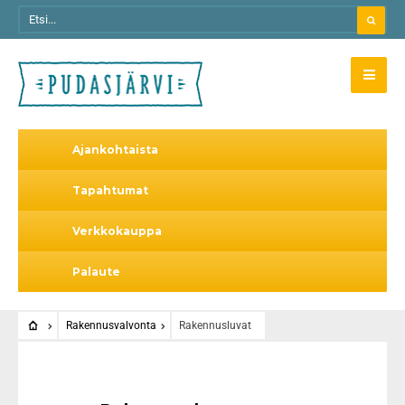
Ajankohtaista
Tapahtumat
Verkkokauppa
Palaute
Rakennusvalvonta
Rakennusluvat