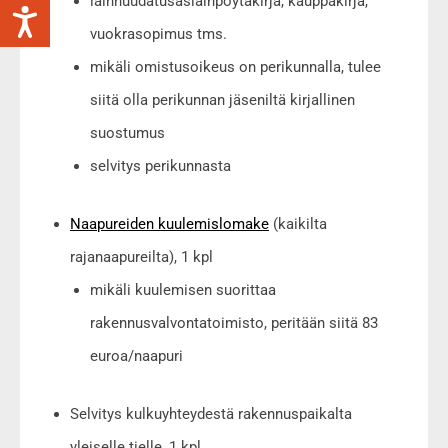
lainhuudatusasiainpöytäkirja, kauppakirja,
vuokrasopimus tms.
mikäli omistusoikeus on perikunnalla, tulee
siitä olla perikunnan jäseniltä kirjallinen
suostumus
selvitys perikunnasta
Naapureiden kuulemislomake
(kaikilta
rajanaapureilta), 1 kpl
mikäli kuulemisen suorittaa
rakennusvalvontatoimisto, peritään siitä 83
euroa/naapuri
Selvitys kulkuyhteydestä rakennuspaikalta
yleiselle tielle, 1 kpl