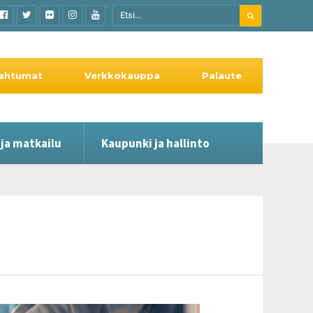
ahtumat
Verkkokauppa
Palaute
 ja matkailu
Kaupunki ja hallinto