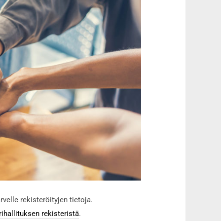
lle rekisteröityjen tietoja.
rihallituksen rekisteristä
.