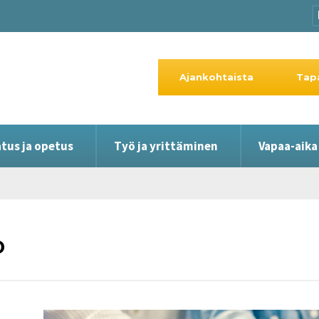
Ajankohtaista
Tap
tus ja opetus
Työ ja yrittäminen
Vapaa-aika
o