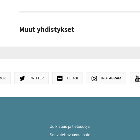
Muut yhdistykset
OOK
TWITTER
FLICKR
INSTAGRAM
Julkisuus ja tietosuoja
Saavutettavuusseloste