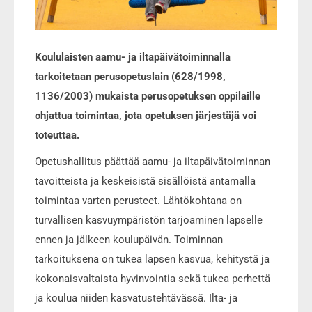
Koululaisten aamu- ja iltapäivätoiminnalla
tarkoitetaan perusopetuslain (628/1998,
1136/2003) mukaista perusopetuksen oppilaille
ohjattua toimintaa, jota opetuksen järjestäjä voi
toteuttaa.
Opetushallitus päättää aamu- ja iltapäivätoiminnan
tavoitteista ja keskeisistä sisällöistä antamalla
toimintaa varten perusteet. Lähtökohtana on
turvallisen kasvuympäristön tarjoaminen lapselle
ennen ja jälkeen koulupäivän. Toiminnan
tarkoituksena on tukea lapsen kasvua, kehitystä ja
kokonaisvaltaista hyvinvointia sekä tukea perhettä
ja koulua niiden kasvatustehtävässä. Ilta- ja