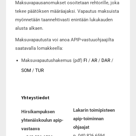
Maksuvapausanomukset osoitetaan rehtorille, joka
tekee päätöksen määräajaksi. Vapautus maksuista
myönnetään taannehtivasti enintään lukukauden
alusta alkaen.
Maksuvapautusta voi anoa APIP-vastuuohjaajilta
saatavalla lomakkeella:
Maksuvapautushakemus (pdf)
FI
/
AR
/
DAR
/
SOM
/
TUR
Yhteystiedot
Lakarin toimipisteen
Hirsikampuksen
apip-toiminnan
yhtenäiskoulun apip-
ohjaajat
vastaava
p. 040 826 6594