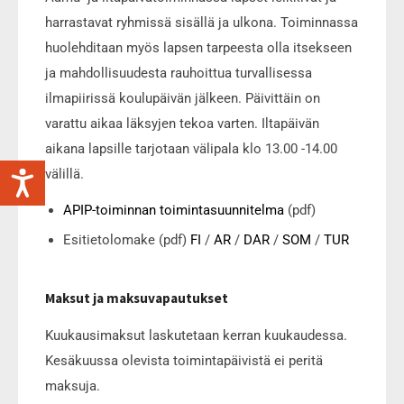
harrastavat ryhmissä sisällä ja ulkona. Toiminnassa
huolehditaan myös lapsen tarpeesta olla itsekseen
ja mahdollisuudesta rauhoittua turvallisessa
ilmapiirissä koulupäivän jälkeen. Päivittäin on
varattu aikaa läksyjen tekoa varten. Iltapäivän
aikana lapsille tarjotaan välipala klo 13.00 -14.00
välillä.
APIP-toiminnan toimintasuunnitelma
(pdf)
Esitietolomake (pdf)
FI
/
AR
/
DAR
/
SOM
/
TUR
Maksut ja maksuvapautukset
Kuukausimaksut laskutetaan kerran kuukaudessa.
Kesäkuussa olevista toimintapäivistä ei peritä
maksuja.