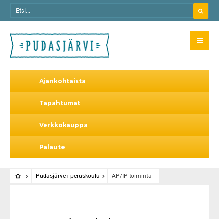
Ajankohtaista
Tapahtumat
Verkkokauppa
Palaute
Pudasjärven peruskoulu
AP/IP-toiminta