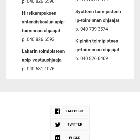
p. 040 826 6596
Syötteen toimipisteen
Hirsikampuksen
ip-toiminnan ohjaajat
yhtenäiskoulun apip-
p. 040 739 3574
toiminnan ohjaajat
p. 040 826 6593
Kipinän toimipisteen
ip-toiminnan ohjaajat
Lakarin toimipisteen
p. 040 826 6469
apip-vastuuohjaaja
p. 040 681 1076
FACEBOOK
TWITTER
FLICKR