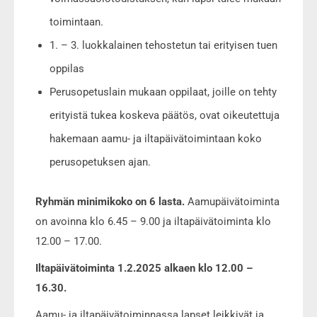
toimintaan.
1. – 3. luokkalainen tehostetun tai erityisen tuen
oppilas
Perusopetuslain mukaan oppilaat, joille on tehty
erityistä tukea koskeva päätös, ovat oikeutettuja
hakemaan aamu- ja iltapäivätoimintaan koko
perusopetuksen ajan.
Ryhmän minimikoko on 6 lasta.
Aamupäivätoiminta
on avoinna klo 6.45 – 9.00 ja iltapäivätoiminta klo
12.00 – 17.00.
Iltapäivätoiminta 1.2.2025 alkaen klo 12.00 –
16.30.
Aamu- ja iltapäivätoiminnassa lapset leikkivät ja