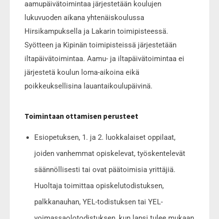
aamupäivätoimintaa järjestetään koulujen
lukuvuoden aikana yhtenäiskoulussa
Hirsikampuksella ja Lakarin toimipisteessä.
Syötteen ja Kipinän toimipisteissä järjestetään
iltapäivätoimintaa. Aamu- ja iltapäivätoimintaa ei
järjestetä koulun loma-aikoina eikä
poikkeuksellisina lauantaikoulupäivinä.
Toimintaan ottamisen perusteet
Esiopetuksen, 1. ja 2. luokkalaiset oppilaat,
joiden vanhemmat opiskelevat, työskentelevät
säännöllisesti tai ovat päätoimisia yrittäjiä.
Huoltaja toimittaa opiskelutodistuksen,
palkkanauhan, YEL-todistuksen tai YEL-
voimassaolotodistuksen, kun lapsi tulee mukaan