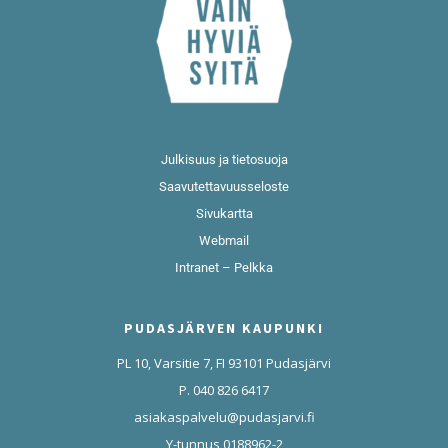
Julkisuus ja tietosuoja
Saavutettavuusseloste
Sivukartta
Webmail
Intranet – Pelkka
PUDASJÄRVEN KAUPUNKI
PL 10, Varsitie 7, FI 93101 Pudasjärvi
P. 040 826 6417
asiakaspalvelu@pudasjarvi.fi
Y-tunnus 0188962-2