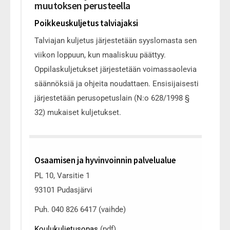
muutoksen perusteella
Poikkeuskuljetus talviajaksi
Talviajan kuljetus järjestetään syyslomasta sen
viikon loppuun, kun maaliskuu päättyy.
Oppilaskuljetukset järjestetään voimassaolevia
säännöksiä ja ohjeita noudattaen. Ensisijaisesti
järjestetään perusopetuslain (N:o 628/1998 §
32) mukaiset kuljetukset.
Osaamisen ja hyvinvoinnin palvelualue
PL 10, Varsitie 1
93101 Pudasjärvi
Puh. 040 826 6417 (vaihde)
Koulukuljetusopas
(pdf)