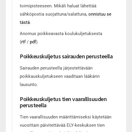
toimipisteeseen.
Mikäli haluat lähettää
sähköpostia suojattuna/salattuna,
onnistuu se
tästä
.
Anomus poikkeavasta koulukuljetuksesta
(
rtf
/
pdf
).
Poikkeuskuljetus sairauden perusteella
Sairauden perusteella järjestettävään
poikkauskuljetukseen vaaditaan lääkärin
lausunto.
Poikkeuskuljetus tien vaarallisuuden
perusteella
Tien vaarallisuuden määrittämiseksi käytetään
vuosittain päivitettävää ELY-keskuksen tien