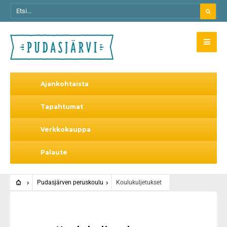
Ajankohtaista
Tapahtumat
Verkkokauppa
Palaute
Pudasjärven peruskoulu
Koulukuljetukset