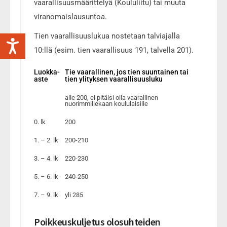
vaarallisuusmäärittelyä (Koululiitu) tai muuta
viranomaislausuntoa.
Tien vaarallisuuslukua nostetaan talviajalla
10:llä (esim. tien vaarallisuus 191, talvella 201).
Luokka-
Tie vaarallinen, jos tien suuntainen tai
aste
tien ylityksen vaarallisuusluku
alle 200, ei pitäisi olla vaarallinen
nuorimmillekaan koululaisille
0. lk
200
1. – 2. lk
200-210
3. – 4. lk
220-230
5. – 6. lk
240-250
7. – 9. lk
yli 285
Poikkeuskuljetus olosuhteiden