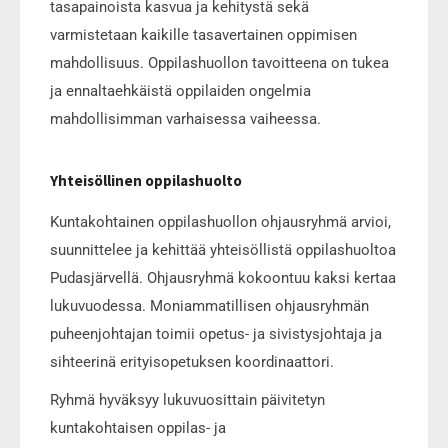
tasapainoista kasvua ja kehitystä sekä
varmistetaan kaikille tasavertainen oppimisen
mahdollisuus. Oppilashuollon tavoitteena on tukea
ja ennaltaehkäistä oppilaiden ongelmia
mahdollisimman varhaisessa vaiheessa.
Yhteisöllinen oppilashuolto
Kuntakohtainen oppilashuollon ohjausryhmä arvioi,
suunnittelee ja kehittää yhteisöllistä oppilashuoltoa
Pudasjärvellä. Ohjausryhmä kokoontuu kaksi kertaa
lukuvuodessa. Moniammatillisen ohjausryhmän
puheenjohtajan toimii opetus- ja sivistysjohtaja ja
sihteerinä erityisopetuksen koordinaattori.
Ryhmä hyväksyy lukuvuosittain päivitetyn
kuntakohtaisen oppilas- ja