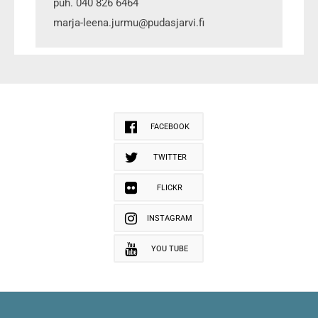
puh. 040 826 6464
marja-leena.jurmu@pudasjarvi.fi
FACEBOOK
TWITTER
FLICKR
INSTAGRAM
YOU TUBE