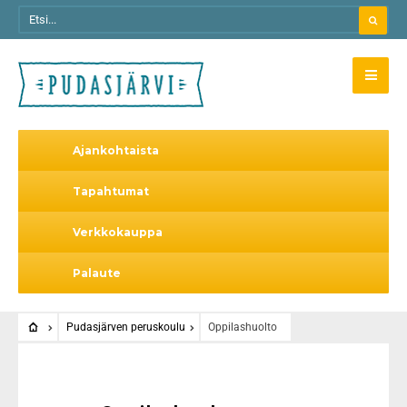
Ajankohtaista
Tapahtumat
Verkkokauppa
Palaute
Pudasjärven peruskoulu
Oppilashuolto