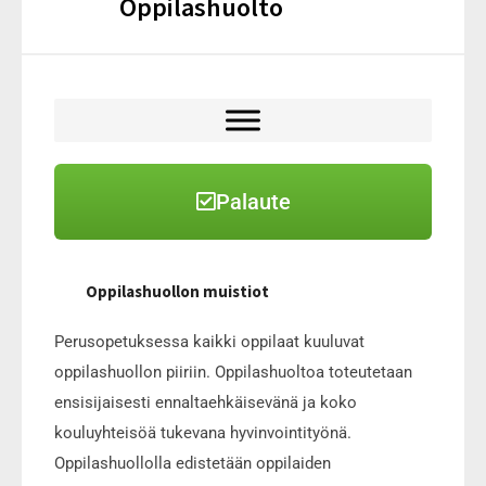
Oppilashuolto
Palaute
Oppilashuollon muistiot
Perusopetuksessa kaikki oppilaat kuuluvat
oppilashuollon piiriin. Oppilashuoltoa toteutetaan
ensisijaisesti ennaltaehkäisevänä ja koko
kouluyhteisöä tukevana hyvinvointityönä.
Oppilashuollolla edistetään oppilaiden