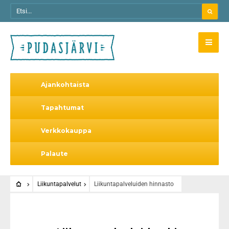
Ajankohtaista
Tapahtumat
Verkkokauppa
Palaute
Liikuntapalvelut
Liikuntapalveluiden hinnasto