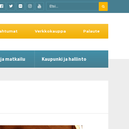
ahtumat
Verkkokauppa
Palaute
 ja matkailu
Kaupunki ja hallinto