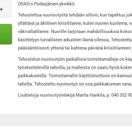
OSAO:n Pudasjärven yksikkö.
Tehostettua nuorisotyötä tehdään silloin, kun tapahtuu jo
yllättävä ja äkillinen kriisitilanne, kuten nuoren kuolema
väkivaltatilanne. Nuorille tarjotaan mahdollisuuksia koko
käsittelyyn turvallisten aikuisten läsnä ollessa. Tehostett
pääsääntöisesti yhtenä tai kahtena päivänä kriisitilanteen 
Tehostetun nuorisotyön paikallisia toimintamalleja on kä
työskentelevillä tahoilla, ja malleista on saatu hyviä koke
paikkakunnilla. Toimintamallin käyttöönottoon on kannust
taholta. Tehostettu nuorisotyö on osa paikkakunnan varau
Lisätietoja nuorisotyöntekijä Marita Hankila, p. 040 352 9