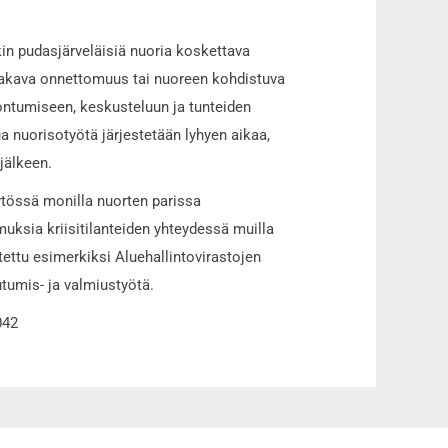
kin pudasjärveläisiä nuoria koskettava
, vakava onnettomuus tai nuoreen kohdistuva
ontumiseen, keskusteluun ja tunteiden
ua nuorisotyötä järjestetään lyhyen aikaa,
jälkeen.
ytössä monilla nuorten parissa
muksia kriisitilanteiden yhteydessä muilla
ettu esimerkiksi Aluehallintovirastojen
tumis- ja valmiustyötä.
042