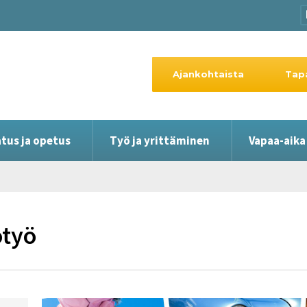
Ajankohtaista
Tap
tus ja opetus
Työ ja yrittäminen
Vapaa-aika
otyö