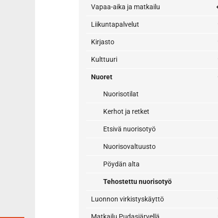
Vapaa-aika ja matkailu
Liikuntapalvelut
Kirjasto
Kulttuuri
Nuoret
Nuorisotilat
Kerhot ja retket
Etsivä nuorisotyö
Nuorisovaltuusto
Pöydän alta
Tehostettu nuorisotyö
Luonnon virkistyskäyttö
Matkailu Pudasjärvellä