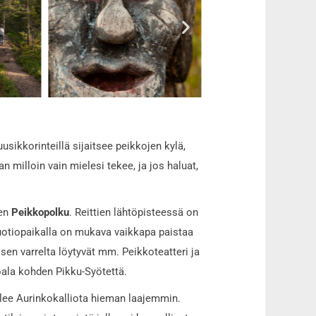
sikkorinteillä sijaitsee peikkojen kylä,
 milloin vain mielesi tekee, ja jos haluat,
nen
Peikkopolku
. Reittien lähtöpisteessä on
nuotiopaikalla on mukava vaikkapa paistaa
en varrelta löytyvät mm. Peikkoteatteri ja
ala kohden Pikku-Syötettä.
telee Aurinkokalliota hieman laajemmin.