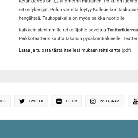
Ketunkierros on 3,2 kilometrin mittainen. Polku on luonnont
retkeilykengät. Polun varrelta löytyy Kölli-peikon taukopa
hengähtää. Taukopaikalla on myös paikka nuotiolle.
Kaikkein pienimmille retkeilijöille soveltuu
Teatterikierros
Peikkoteatterin kautta takaisin pysäköintialueelle. Teatter
Lataa ja tulosta tästä itsellesi mukaan reittikartta
(pdf)
OOK
TWITTER
FLICKR
INSTAGRAM