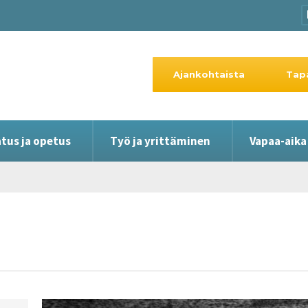
Ajankohtaista
Tap
tus ja opetus
Työ ja yrittäminen
Vapaa-aika