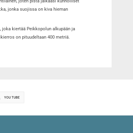
ilainen, joten pistä jalkaasi kunnolliset
ikka, jonka suojissa on kiva hieman
, joka kiertää Peikkopolun alkupään ja
ikierros on pituudeltaan 400 metriä.
YOU TUBE