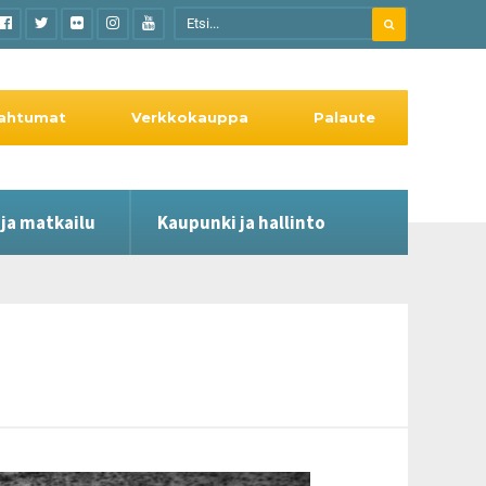
ahtumat
Verkkokauppa
Palaute
 ja matkailu
Kaupunki ja hallinto