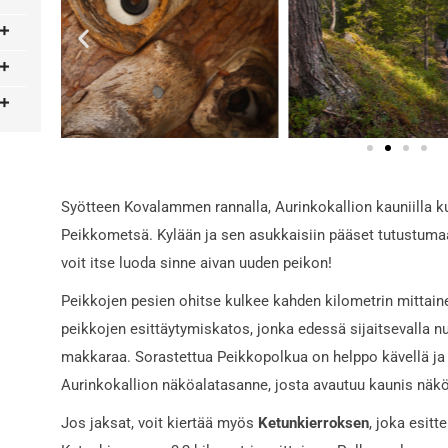
Syötteen Kovalammen rannalla, Aurinkokallion kauniilla kuu
Peikkometsä. Kylään ja sen asukkaisiin pääset tutustumaan
voit itse luoda sinne aivan uuden peikon!
Peikkojen pesien ohitse kulkee kahden kilometrin mittai
peikkojen esittäytymiskatos, jonka edessä sijaitsevalla 
makkaraa. Sorastettua Peikkopolkua on helppo kävellä ja s
Aurinkokallion näköalatasanne, josta avautuu kaunis näkö
Jos jaksat, voit kiertää myös
Ketunkierroksen
, joka esit