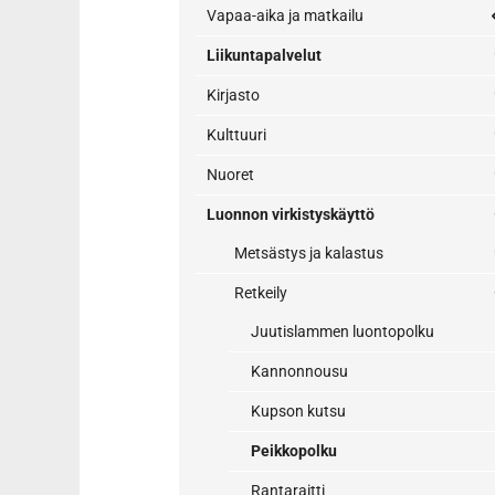
Vapaa-aika ja matkailu
Liikuntapalvelut
Kirjasto
Kulttuuri
Nuoret
Luonnon virkistyskäyttö
Metsästys ja kalastus
Retkeily
Juutislammen luontopolku
Kannonnousu
Kupson kutsu
Peikkopolku
Rantaraitti