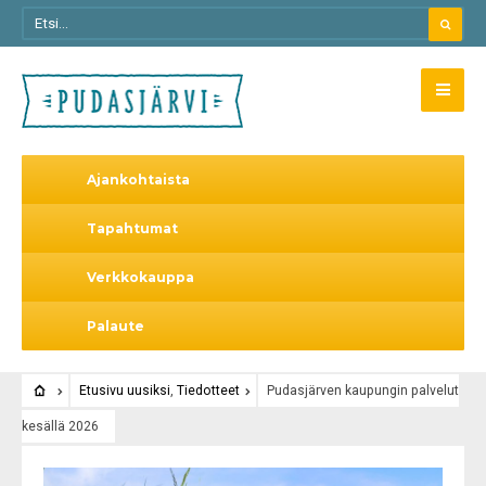
Ajankohtaista
Tapahtumat
Verkkokauppa
Palaute
Etusivu uusiksi
,
Tiedotteet
Pudasjärven kaupungin palvelut
kesällä 2026