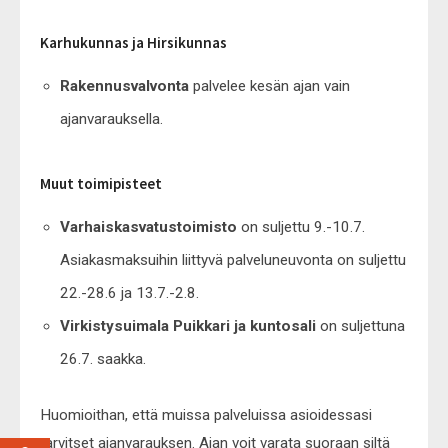
Karhukunnas ja Hirsikunnas
Rakennusvalvonta
palvelee kesän ajan vain
ajanvarauksella.
Muut toimipisteet
Varhaiskasvatustoimisto
on suljettu 9.-10.7.
Asiakasmaksuihin liittyvä palveluneuvonta on suljettu
22.-28.6 ja 13.7.-2.8.
Virkistysuimala Puikkari ja kuntosali
on suljettuna
26.7. saakka.
Huomioithan, että muissa palveluissa asioidessasi
tarvitset ajanvarauksen. Ajan voit varata suoraan siltä