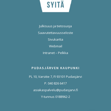
Julkisuus ja tietosuoja
Saavutettavuusseloste
Sivukartta
Webmail
Intranet – Pelkka
PUDASJÄRVEN KAUPUNKI
PL 10, Varsitie 7, FI 93101 Pudasjärvi
P. 040 826 6417
asiakaspalvelu@pudasjarvi.fi
Y-tunnus 0188962-2