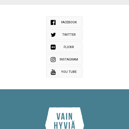
FACEBOOK
TWITTER
FLICKR
INSTAGRAM
YOU TUBE