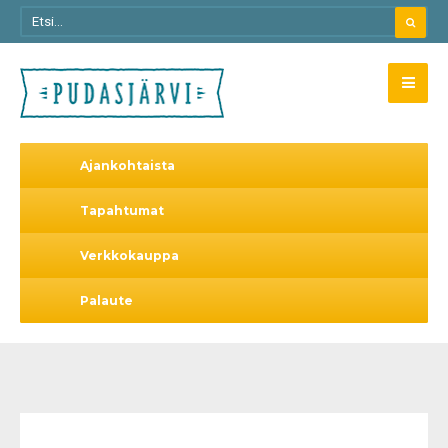
Ajankohtaista
Tapahtumat
Verkkokauppa
Palaute