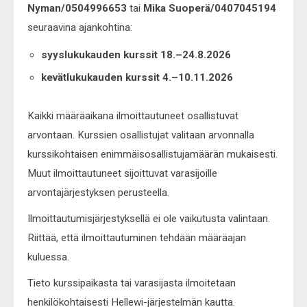
Nyman/0504996653
tai
Mika Suoperä/0407045194
seuraavina ajankohtina:
syyslukukauden kurssit 18.–24.8.2026
kevätlukukauden kurssit 4.–10.11.2026
Kaikki määräaikana ilmoittautuneet osallistuvat
arvontaan. Kurssien osallistujat valitaan arvonnalla
kurssikohtaisen enimmäisosallistujamäärän mukaisesti.
Muut ilmoittautuneet sijoittuvat varasijoille
arvontajärjestyksen perusteella.
Ilmoittautumisjärjestyksellä ei ole vaikutusta valintaan.
Riittää, että ilmoittautuminen tehdään määräajan
kuluessa.
Tieto kurssipaikasta tai varasijasta ilmoitetaan
henkilökohtaisesti Hellewi-järjestelmän kautta.