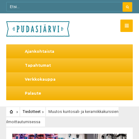
Ajankohtaista
Tapahtumat
Verkkokauppa
Palaute
Tiedotteet
Muutos kuntosali- ja keramiikkakurssien
ilmoittautumisessa