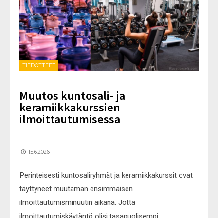
TIEDOTTEET
Muutos kuntosali- ja
keramiikkakurssien
ilmoittautumisessa
15.6.2026
Perinteisesti kuntosaliryhmät ja keramiikkakurssit ovat
täyttyneet muutaman ensimmäisen
ilmoittautumisminuutin aikana. Jotta
ilmoittautumiskäytäntö olisi tasapuolisempi