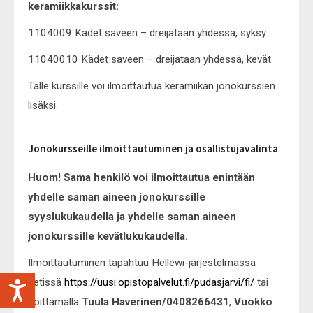
keramiikkakurssit:
1104009 Kädet saveen – dreijataan yhdessä, syksy
11040010 Kädet saveen – dreijataan yhdessä, kevät.
Tälle kurssille voi ilmoittautua keramiikan jonokurssien
lisäksi.
Jonokursseille ilmoittautuminen ja osallistujavalinta
Huom! Sama henkilö voi ilmoittautua enintään
yhdelle saman aineen jonokurssille
syyslukukaudella ja yhdelle saman aineen
jonokurssille kevätlukukaudella.
Ilmoittautuminen tapahtuu Hellewi-järjestelmässä
netissä
https://uusi.opistopalvelut.fi/pudasjarvi/fi/
tai
soittamalla
Tuula Haverinen/0408266431
,
Vuokko